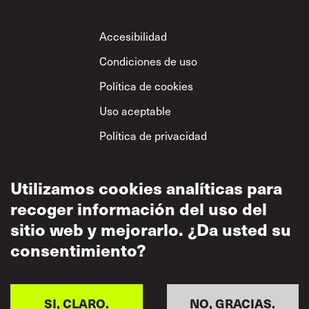
Footer
Accesibilidad
Condiciones de uso
Política de cookies
Uso aceptable
Política de privacidad
Política sobre el
respeto mutuo
Utilizamos cookies analíticas para
recoger información del uso del
sitio web y mejorarlo. ¿Da usted su
consentimiento?
SI, CLARO.
NO, GRACIAS.