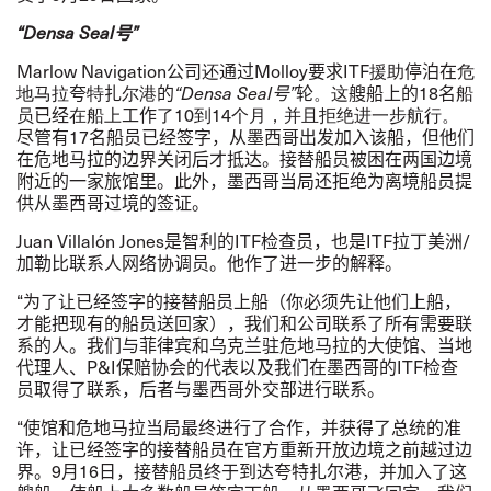
“
Densa Seal
号
”
Marlow Navigation
公司
还
通过
Molloy
要求
ITF
援助
停泊在
危
地马拉
夸
特
扎
尔港
的
“
Densa Seal
号
”
轮
。这
艘船上的
18
名
船
员
已经
在船上
工作
了
10
到
14
个月
，并且拒绝进一步航行。
尽管有
17
名船员已经签字，从墨西哥出发加入该船，但他们
在危地马拉的边界关闭后才抵达。接替船员被困在两国边境
附近的一家旅馆里。此外，墨西哥当局还拒绝为离境船员提
供从墨西哥过境的签证。
Juan Villalón Jones
是智利的
ITF
检查员，也是
ITF
拉丁美洲
/
加勒比联系人网络协调员。他作了进一步的解释。
“
为了让已经签字的接替船员上船（你必须先让他们上船，
才能把现有的船员送回家），我们和公司联系了所有需要联
系的人。我们与菲律宾和乌克兰驻危地马拉的大使馆、当地
代理人、
P&I
保赔协会
的代表以及我们在墨西哥的
ITF
检查
员取得了联系，后者与墨西哥外交部进行联系。
“
使馆和危地马拉当局最终进行了合作，并获得了总统的准
许，让已经签字的接替船员在官方重新开放边境之前越过边
界。
9
月
16
日，接替船员终于到达
夸特扎尔
港，并加入了这