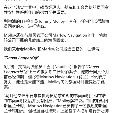
在这个现实世界中，船员经理人、船东和工会为使船员回家
并安排换班所作出的努力至关重要。
利物浦的
ITF
检查员
Tommy Molloy
一直在与任何可以帮助海
员回家的人士进行协商。
Molloy
还在
与船员管理公司
Marlow Navigation
合作，协助
该公司下属
的几艘船上的海员回家。
我们
来看看
Molloy
和
Marlow
公司
最近
面临
的一些
情况
。
“
Densa Leopard
号
”
9
月初，
英荷高级船员工会
（
Nautilus
）报告了
“
Densa
Leopard
号
”
船
上一名俄罗斯二
管轮
的案子，
他的
合同六个月
前已经到期
，但尽管
Marlow Navigation
（
荷兰
）
公司
做了
努力，
他还是
未能下船。
Molloy
向
船旗国马耳他提出了此
案。
“
马耳他交通部要求提供海员请求遣返的书面声明，但在收
到书面声明之后并没有回应，
”
Molloy
解释说。
“
当该船返回
斯里兰卡时，
Marlow Navigation
已安排了一名换班的斯里
兰卡籍船员，但根据当地法规，上船签字人必须进行新冠肺