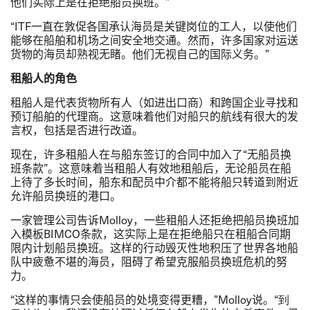
他们实际上是在拒绝船员换班。
”
“
ITF
一直在敦促各国承认海员是关键岗位的工人，以使他们
能够在船舶和机场之间安全地交通。然而，许多国家对运送
货物的海员却熟视无睹。他们无视自己的国际义务。
”
租船人的角色
租船人是代表货物所有人（如进出口商）和跨国企业寻找和
预订船舶的代理商。这意味着他们对船只的航线有很大的发
言权，包括是否进行改道。
现在，许多租船人在与船东签订的合同中加入了
“
无船员换
班条款
”
。这意味着当租船人有效地租船后，无论船员在船
上待了多长时间，船东和配员中介都不能将船只转道到附近
允许船员换班的港口。
一家管理公司告诉
Molloy
，一些租船人还拒绝把船员换班加
入模板
BIMCO
条款，这实际上是在拒绝船只在租船合同期
限内计划船员换班。这样的行动毁灭性地积压了世界各地船
队中疲惫不堪的海员，阻碍了希望克服船员换班危机的努
力。
“
这样的事情只会使船员的处境变得更糟，
”
Molloy
说。
“到