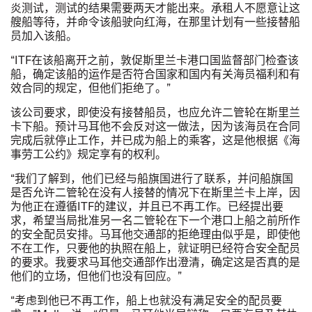
炎测试，测试的结果需要两天才能出来。承租人不愿意让这
艘船等待，并命令该船驶向红海，在那里计划有一些接替船
员加入该船。
“
ITF
在该船离开之前，
敦促斯里兰卡港口国监督部门检查该
船，确定该船的运作是否符合国家和国内有关海员福利和有
效合同的规定，但他们拒绝了。
”
该公司要求，即使没有接替船员，也应允许二管轮在斯里兰
卡下船。预计马耳他不会反对这一做法，因为该海员在合同
完成后就停止工作，并已成为船上的乘客，这是他根据《海
事劳工公约》规定享有的权利。
“
我们了解到，他们已经与船旗国进行了联系，并问船旗国
是否允许二管轮在没有人接替的情况下在斯里兰卡上岸，因
为他正在遵循
ITF
的建议，并且已不再工作。已经提出要
求，希望当局批准另一名二管轮在下一个港口上船之前所作
的安全配员安排。马耳他交通部的拒绝理由似乎是，即使他
不在工作，只要他的执照在船上，就证明已经符合安全配员
的要求。我要求马耳他交通部作出澄清，确定这是否真的是
他们的立场，但他们也没有回应。
”
“
考虑到他已不再工作，船上也就没有满足安全的配员要