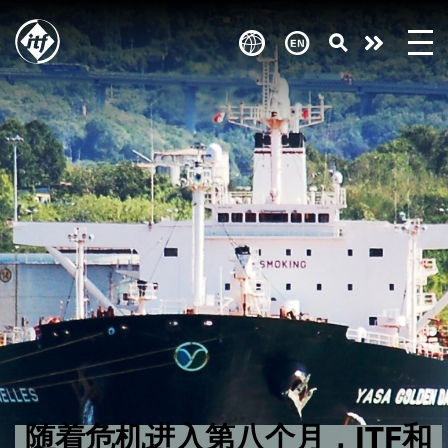
Skip
to
Take
main
content
action
随着危机进入第八个月，ITF和