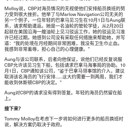
Molloy
说，
CBP
对海员情况的无视使他们安排船员换班的努
力受到很大挫折。他举了与
Marlow Navigation
公司
无关的
另一个例子，
一位年轻的巴拿马见习生在
10
月
1
日与
Aung
联
系，请求帮助遣返。她是一名油轮的管轮学徒，
从
2
月
20
日
起就在美国沿海一艘油轮上
见习驳运工作，她的驳运见习准
许已经过期。她感到公司没有采取任何措施来帮助她，并写
道：
“
我的处境在月经期间非常困难，我没有卫生巾止血。
我感到非常羞辱，担心自己的心理健康。
”
Aung
与该公司联系，后者向他保证，说他们已经反复说服
CBP
允许该见习生下船，包括请求巴拿马海事局的协助。
10
月
1
日，
CBP
通知该公司，
“鉴于
巴拿马领事馆的介入，建议
取消该名海员的飞行安排
……这
大约需要一到两周，我们才
能收到休斯顿
CBP
的决定。
”
Aung
对
CBP
的请求没有得到答复。年轻的海员仍然留在船
上。
接下来？
Tommy Molloy
在考虑
下一步将如何进行更多的船员换班时
说，解决方案仍取决于政府。