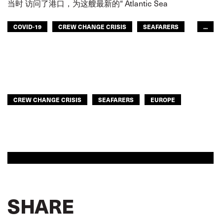
当时 访问了港口，为这艘最新的“ Atlantic Sea
COVID-19
CREW CHANGE CRISIS
SEAFARERS
...
EUROPE
CREW CHANGE CRISIS
SEAFARERS
EUROPE
SHARE