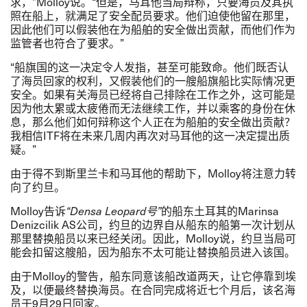
求，
”
Molloy
说。
“
但是，马耳他当局辩称，只要海员及其执
照在船上，就满足了安全配员要求。他们迫使他留在那里，
因此他们可以假装他在为船舶的安全做出贡献，而他们作为
监管者也符合了要求。”
“
船旗国的这一决定令人发指，甚至可能致命。他们既否认
了海员回家的权利，又假装他们的一艘船旗船比实际情况更
安全。如果有关海员已经将自己排除在工作之外，这可能是
因为他太累或太疲倦而无法继续工作，并以乘客的身份在休
息，那么他们如何辩称这个人正在为船舶的安全做出贡献？
我相信
ITF
将在未来几周内再次对马耳他的这一决定提出质
疑。
”
由于得不到斯里兰卡和马耳他的帮助下，
Molloy
将注意力转
向了约旦。
Molloy
告诉
“
Densa Leopard
号
”
的船东土耳其的
Marinsa
Denizcilik AS
公司
，约旦的边界自从船东的船第一次计划从
那里替换船员以来已经关闭。因此，
Molloy
说，约旦当局可
能会扣留这艘船，因为船东不太可能让替换船员进入该国。
由于
Molloy
的警告，船东同意该船改道两天，让它停靠到埃
及，以便最终替换海员。在合同完成将近七个月后，该名海
员于
9
月
29
日回家。