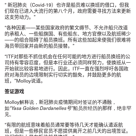
“ 新冠肺炎（
Covid-19
）也许
是船员难以换班的借口，但我
们现在已进入大流行的第八个月，政府需要寻找方法来更新
这支劳动力。
”
“各种因素——
某些国家政府的繁文缛节、不允许船只改道
的承租人、一些船旗国、有些船东、地方官僚以及航班稀少
——的组合阻碍了船员换班。所有这些加起来使我们很难将
海员带回家并由新的船员接替。
”
“
ITF
对那些不抓住机会在任何可能的地方进行船员换班的公
司持有零容忍度，但是本行业还必须同样努力，使换班从一
开始就比较容易地进行。因此，
ITF
一直在强烈呼吁各国政
府对海员的边境限制实行切实的豁免，并鼓励更多的航
班，
”
Molloy
说道。
签证游戏
Molloy
解释说，
新冠肺炎疫情期间
对签证的
不通融
，
如
“
Yasa Golden Dardanelles
号
”
船员所经历的
那样
，绝非罕
见。
“
有限的航班意味着船员通常要等待几天才能确认遣返航
班，但是一些移民官员不愿提供离开之前几天的出境签证。