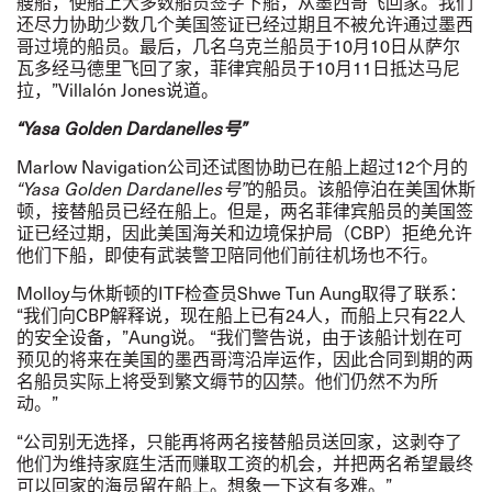
艘船，使船上大多数船员签字下船，从墨西哥飞回家。我们
还尽力协助少数几个美国签证已经过期且不被允许通过墨西
哥过境的船员。最后，几名乌克兰船员于
10
月
10
日从萨尔
瓦多经马德里飞回了家，菲律宾船员于
10
月
11
日抵达马尼
拉
，
”
Villalón Jones
说道。
“
Yasa Golden Dardanelles
号
”
Marlow Navigation
公司
还试图协助已在船上超过
12
个月的
“
Yasa Golden Dardanelles
号
”
的船员。该船停泊在美国休斯
顿，接替船员已经在船上。但是，两名菲律宾船员的美国签
证已经过期，因此美国海关和边境保护局（
CBP
）拒绝允许
他们下船，即使有武装警卫陪同他们前往机场也不行。
Molloy
与休斯顿的
ITF
检查员
Shwe Tun Aung
取得了
联系：
“
我们向
CBP
解释说，现在船上已有
24
人，而船上只有
22
人
的安全设备，
”
Aung
说。
“
我们警告说，由于该船计划在可
预见的将来在美国的墨西哥湾沿岸运作，因此合同到期的两
名船员实际上将受到繁文缛节的囚禁。他们仍然不为所
动。
”
“
公司别无选择，只能再将两名接替船员送回家，这剥夺了
他们为维持家庭生活而赚取工资的机会，并把两名希望最终
可以回家的海员留在船上。想象一下这有多难。
”