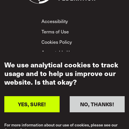
Footer
Accessibility
Terms of Use
Cookies Policy
Acceptable Use
Privacy Policy
We use analytical cookies to track
usage and to help us improve our
Mutual Respect
Policy
website. Is that okay?
YES, SURE!
NO, THANKS!
For more information about our use of cookies, please see our