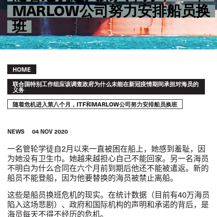
MARLOW公司努力安排船员换
班
Breadcrumb
HOME
联合国特别工作组应该调查政府为什么未能在新冠疫情期间承担对海员的
义务
随着危机进入第八个月，ITF和MARLOW公司努力安排船员换班
NEWS
04 NOV 2020
一名管轮学徒自
2
月以来一直被困在船上，她感到羞耻，因
为她没有卫生巾。她越来越担心自己不能回家。另一名海员
不明白为什么合同在六个月前到期后他还不能被遣返。新的
船员不能登船，因为他要替换的海员被禁止离船。
这些是船员换班危机的现实。在统计数据（目前有
40
万海员
陷入这场悲剧）、政府和国际机构的声明和承诺的背后，是
海员每天不得不经历的危机。