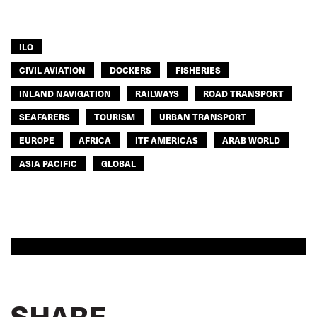
ILO
CIVIL AVIATION
DOCKERS
FISHERIES
INLAND NAVIGATION
RAILWAYS
ROAD TRANSPORT
SEAFARERS
TOURISM
URBAN TRANSPORT
EUROPE
AFRICA
ITF AMERICAS
ARAB WORLD
ASIA PACIFIC
GLOBAL
SHARE