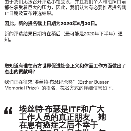
由于我们无法召开评选小组会议，并且我们个人和组织目前
都在承受着巨大的压力，因此，我们认为有必要推迟提名截
止日期及宣布评选结果。
因此，新的提名截止日期为
2020
年
6
月
30
日。
新的评选结果日期将在稍后（最可能是
2020
年下半年）通
知。
------
您知道有谁在南方世界促
进
社会正
义
和体面工作方面做出了
杰出的
贡
献
吗
？
我
们
正在
征求“
埃丝特·布瑟
纪
念
奖
”（
Esther Busser
Memorial Prize
）
的提名。
提名
方式的
详细
信息如下。
埃丝特·布瑟
是
ITF
和
广大
工作人员的真正朋友。
她
在患有癌症
之后不幸
于