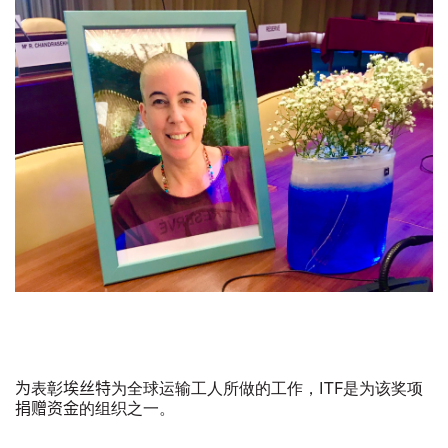
为
表彰
埃丝特
为全球运输工人所做的工作，
ITF
是为该奖项
捐赠资金
的组织之一。