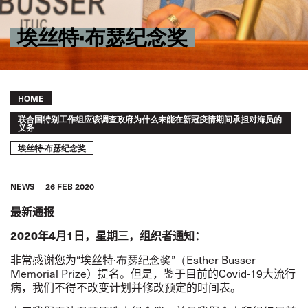
埃丝特·布瑟纪念奖
Breadcrumb
HOME
联合国特别工作组应该调查政府为什么未能在新冠疫情期间承担对海员的
义务
埃丝特·布瑟纪念奖
NEWS
26 FEB 2020
最新通报
2020
年
4
月
1
日，星期三，组织者通知：
非常感谢您为
“
埃
丝特
·布瑟纪念奖”（
Esther Busser
Memorial Prize
）
提名。但是，鉴于目前的
Covid-19
大流行
病，我们不得不改变计划并修改预定的时间表。