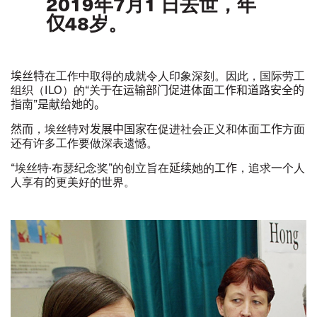
2019
年
7
月
1
日去世，年
仅
48
岁。
埃丝特
在工作中取得的成就令人印象深刻。因此，国际劳工
组织（
ILO
）的
“
关于
在运输部门促进体面工作和道路安全的
指南
”
是献给她的。
然而
，埃
丝
特
对
发展中国家在
促
进
社会正
义
和体面
工作
方面
还
有
许
多工作要做深表
遗
憾。
“
埃丝特
·
布瑟纪念奖”的创立旨在
延续
她的
工作
，追求一个人
人享有
的
更美好的世界。