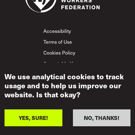
Footer
Accessibility
Terms of Use
Cookies Policy
Acceptable Use
Privacy Policy
We use analytical cookies to track
usage and to help us improve our
Mutual Respect
Policy
website. Is that okay?
YES, SURE!
NO, THANKS!