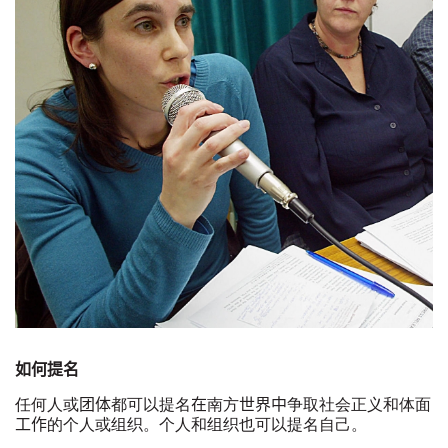
如何提名
任何人或
团体
都可以提名
在
南方
世界中
争取社会正
义
和体面
工作
的个人或
组织
。个人和
组织
也可以提名自己。