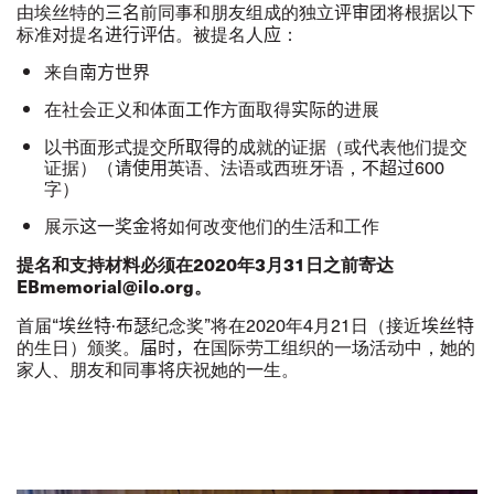
由埃丝特的
三名
前同事和朋友组成的独立
评审
团将根据以下
标准
对
提名
进行评估
。被提名人
应
：
来自
南方世界
在社会正义和体面
工作
方面取得
实际的
进展
以书面形式提交
所取得的
成就的证据（或代表他们提交
证据）（
请使用
英语、法语或西班牙语，
不超过
600
字）
展示
这一奖金将
如何改变他们的生活和工作
提名和支持材料必
须
在
2020
年
3
月
31
日之前寄达
EBmemorial@ilo.org
。
首届
“
埃丝特·布瑟
纪念奖
”
将在
2020
年
4
月
21
日（接近
埃丝特
的生日）颁奖。
届时，在
国际劳工组织的一场活动中，她的
家人、朋友和同事
将
庆祝她的
一
生。