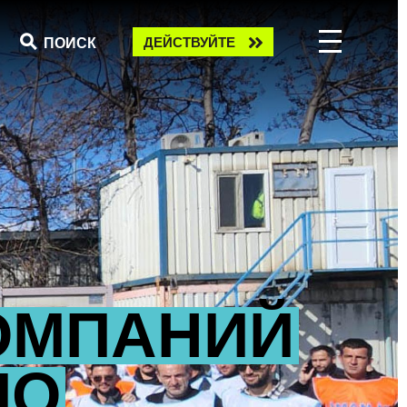
Take
ПОИСК
ДЕЙСТВУЙТЕ
action
КОМПАНИЙ
МО