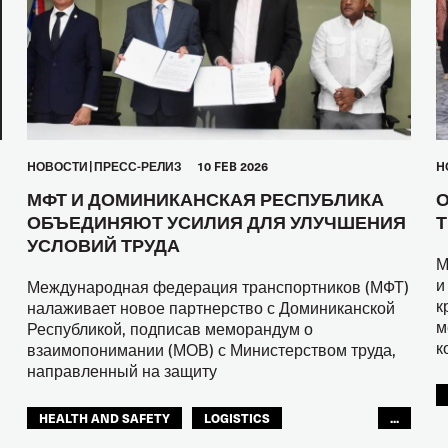
HОВОСТИ
ПРЕСС-РЕЛИЗ
10 FEB 2026
H
МФТ И ДОМИНИКАНСКАЯ РЕСПУБЛИКА
О
ОБЪЕДИНЯЮТ УСИЛИЯ ДЛЯ УЛУЧШЕНИЯ
Т
УСЛОВИЙ ТРУДА
М
и
Международная федерация транспортников (МФТ)
к
налаживает новое партнерство с Доминиканской
м
Республикой, подписав меморандум о
к
взаимопонимании (МОВ) с Министерством труда,
направленный на защиту
HEALTH AND SAFETY
LOGISTICS
...