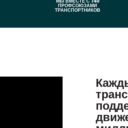
МЫ ВМЕСТЕ С 740
ПРОФСОЮЗАМИ
ТРАНСПОРТНИКОВ
Кажд
тран
подд
движе
милл