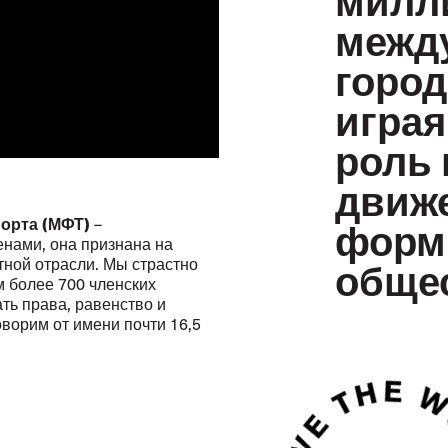
межд
город
играя
роль 
движе
форм
орта (МФТ)
–
енами, она признана на
общес
тной отрасли. Мы страстно
 более 700 членских
ть права, равенство и
ворим от имени почти 16,5