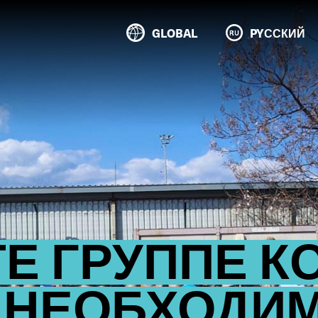
GLOBAL
PYССКИЙ
Е ГРУППЕ 
 НЕОБХОДИ