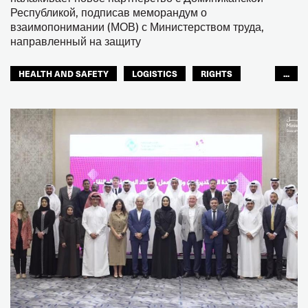
Республикой, подписав меморандум о
взаимопонимании (МОВ) с Министерством труда,
направленный на защиту
HEALTH AND SAFETY
LOGISTICS
RIGHTS
...
TOURISM
ТУРИЗМ
МЕЖАМЕРИКАНСКОЕ БЮРО МФТ