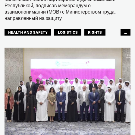
Республикой, подписав меморандум о
взаимопонимании (МОВ) с Министерством труда,
направленный на защиту
HEALTH AND SAFETY
LOGISTICS
RIGHTS
...
TOURISM
ТУРИЗМ
МЕЖАМЕРИКАНСКОЕ БЮРО МФТ