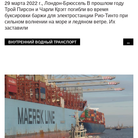
29 марта 2022 г., Лондон-Брюссель В прошлом году
Трой Пирсон и Чарли Крэгг погибли во время
буксировки баржи для электростанции Рио-Тинто при
сильном волнении на море и ледяном ветре. Их
заставили
ВНУТРЕННИЙ ВОДНЫЙ ТРАНСПОРТ
...
ОТВЕТСТВЕННОСТЬ
БЕЗОПАСНОСТЬ
GLOBAL
МФТ: АФРИКА
МФТ: АРАБСКИЙ МИР
МФТ: АТР
ЕВРОПА
МЕЖАМЕРИКАНСКОЕ БЮРО МФТ