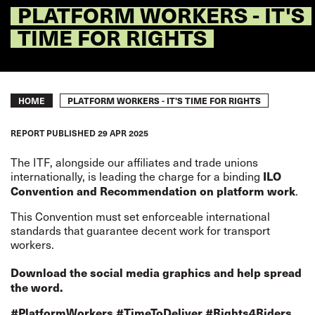
PLATFORM WORKERS - IT'S
TIME FOR RIGHTS
Breadcrumb
PLATFORM WORKERS - IT'S TIME FOR RIGHTS
HOME
REPORT
PUBLISHED
29 APR 2025
The ITF, alongside our affiliates and trade unions
internationally, is leading the charge for a binding
ILO
.
Convention and Recommendation on platform work
This Convention must set enforceable international
standards that guarantee decent work for transport
workers.
Download the social media graphics and help spread
the word.
#PlatformWorkers #TimeToDeliver #Rights4Riders