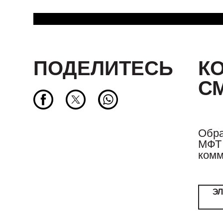
ПОДЕЛИТЕСЬ
К
С
Обра
МФТ 
комм
Э