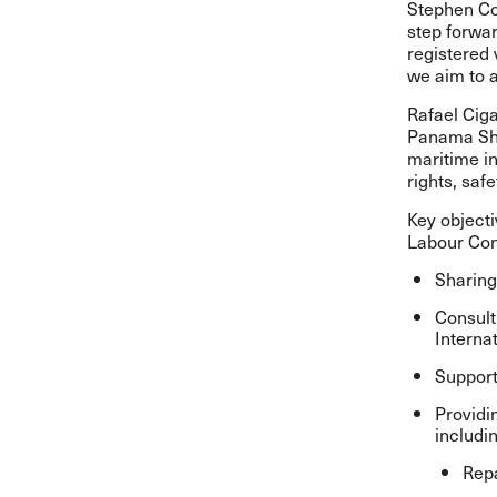
Stephen Cot
step forwar
registered 
we aim to a
Rafael Cig
Panama Shi
maritime in
rights, safe
Key objecti
Labour Con
Sharing
Consult
Interna
Support
Providi
includin
Repa