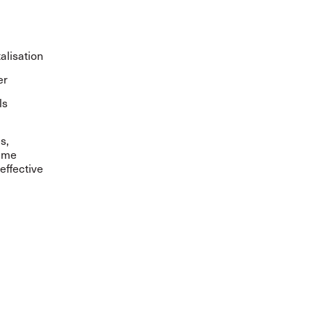
alisation
er
ls
s,
time
effective