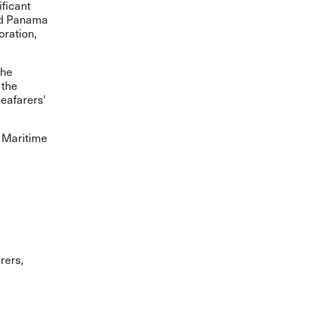
ificant
ard Panama
oration,
The
 the
seafarers'
e Maritime
rers,