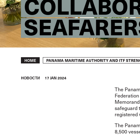
COLLABOR
SEAFARER
Breadcrumb
PANAMA MARITIME AUTHORITY AND ITF STREN
HOME
HОВОСТИ
17 JAN 2024
The Panama
Federation 
Memorandum
safeguard t
registered 
The Panama 
8,500 vesse