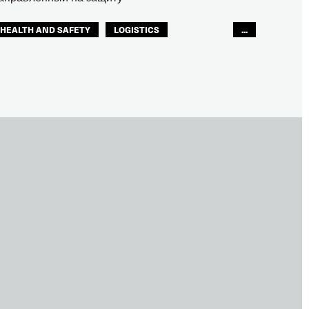
HEALTH AND SAFETY
LOGISTICS
...
RIGHTS
TOURISM
ТУРИЗМ
МЕЖАМЕРИКАНСКОЕ БЮРО МФТ