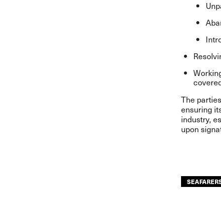
Unp
Aba
Intr
Resolvi
Working
covered
The parties
ensuring it
industry, e
upon signat
SEAFARER