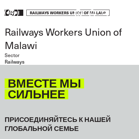
Skip
to
Breadcrumb
RAILWAYS WORKERS UNION OF MALAWI
HOME
Take
main
content
action
Railways Workers Union of
Malawi
Sector
Railways
ВМЕСТЕ МЫ
СИЛЬНЕЕ
ПРИСОЕДИНЯЙТЕСЬ К НАШЕЙ
ГЛОБАЛЬНОЙ СЕМЬЕ