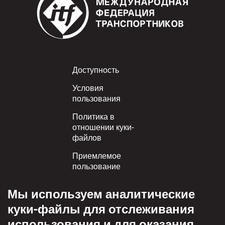
Footer
Доступность
Условия
пользования
Политика в
отношении куки-
файлов
Приемлемое
пользование
Политика
Мы используем аналитические
конфиденциальности
куки-файлы для отслеживания
Политика взаимного
использования и для оказания
уважения