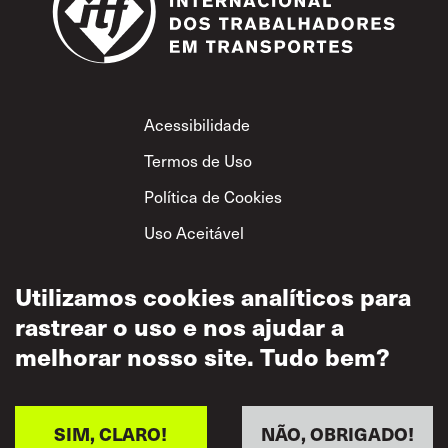
Footer
Acessibilidade
Termos de Uso
Política de Cookies
Uso Aceitável
Política de
Privacidade
Utilizamos cookies analíticos para
rastrear o uso e nos ajudar a
Política de Respeito
Mútuo
melhorar nosso site. Tudo bem?
SIM, CLARO!
NÃO, OBRIGADO!