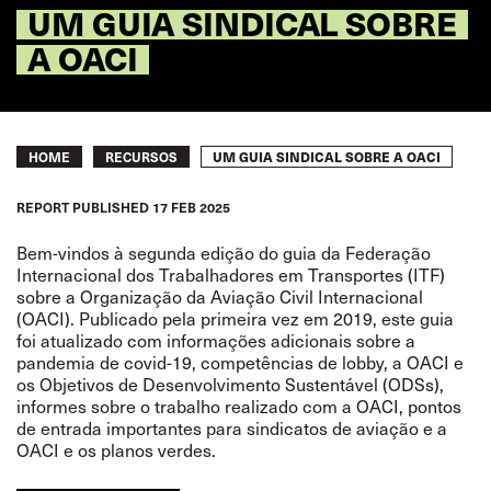
UM GUIA SINDICAL SOBRE
A OACI
Breadcrumb
UM GUIA SINDICAL SOBRE A OACI
HOME
RECURSOS
REPORT
PUBLISHED
17 FEB 2025
Bem-vindos à segunda edição do guia da Federação
Internacional dos Trabalhadores em Transportes (ITF)
sobre a Organização da Aviação Civil Internacional
(OACI). Publicado pela primeira vez em 2019, este guia
foi atualizado com informações adicionais sobre a
pandemia de covid-19, competências de lobby, a OACI e
os Objetivos de Desenvolvimento Sustentável (ODSs),
informes sobre o trabalho realizado com a OACI, pontos
de entrada importantes para sindicatos de aviação e a
OACI e os planos verdes.