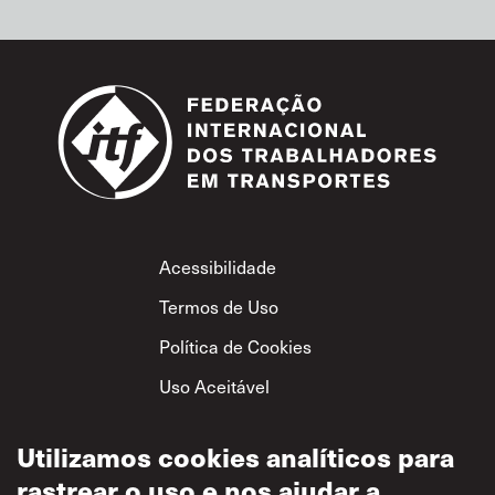
Footer
Acessibilidade
Termos de Uso
Política de Cookies
Uso Aceitável
Política de
Privacidade
Utilizamos cookies analíticos para
rastrear o uso e nos ajudar a
Política de Respeito