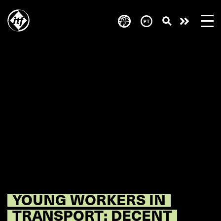
Skip
to
Take
main
content
action
YOUNG WORKERS IN
TRANSPORT: DECENT