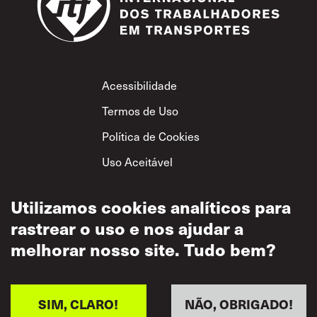
Footer
Acessibilidade
Termos de Uso
Política de Cookies
Uso Aceitável
Política de
Privacidade
Utilizamos cookies analíticos para
rastrear o uso e nos ajudar a
Política de Respeito
Mútuo
melhorar nosso site. Tudo bem?
SIM, CLARO!
NÃO, OBRIGADO!