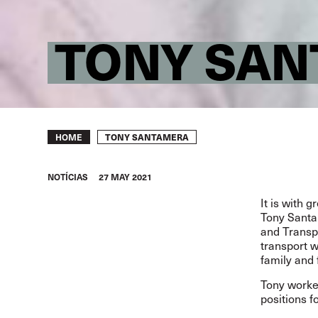
TONY SA
Breadcrumb
TONY SANTAMERA
HOME
NOTÍCIAS
27 MAY 2021
It is with 
Tony Santam
and Transpo
transport w
family and f
Tony worked
positions f