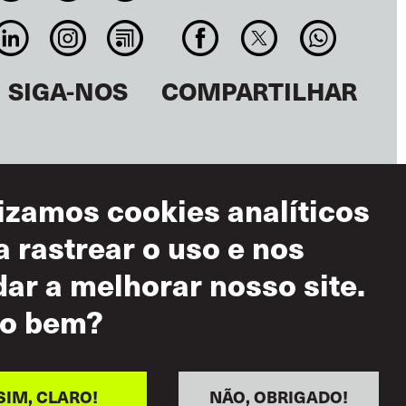
SIGA-NOS
COMPARTILHAR
lizamos cookies analíticos
a rastrear o uso e nos
dar a melhorar nosso site.
mos de Uso
o bem?
 Aceitável
ítica de Respeito
uo
SIM, CLARO!
NÃO, OBRIGADO!