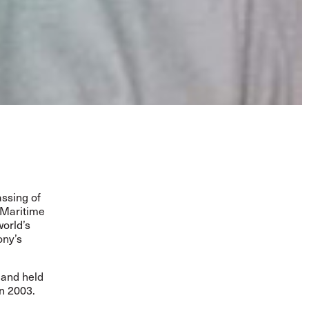
assing of
 Maritime
world’s
ony’s
 and held
in 2003.