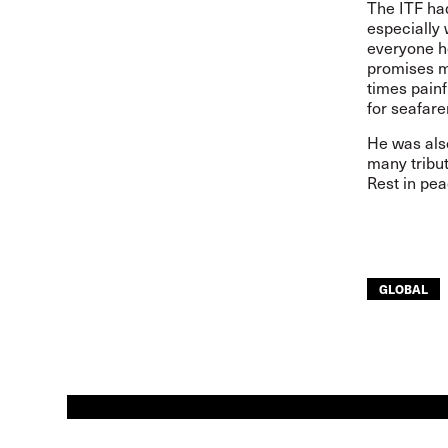
The ITF ha
especially
everyone ho
promises m
times painf
for seafare
He was also
many tribut
Rest in pea
GLOBAL