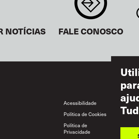
R NOTÍCIAS
FALE CONOSCO
Uti
par
aju
Footer
Acessibilidade
Ter
Tud
Política de Cookies
Uso
Política de
Pol
Privacidade
Mút