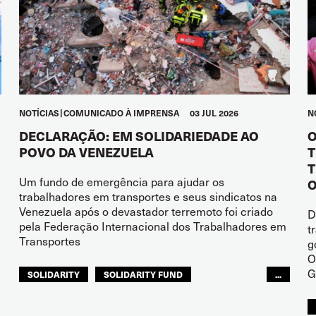
NOTÍCIAS
COMUNICADO À IMPRENSA
03 JUL 2026
N
DECLARAÇÃO: EM SOLIDARIEDADE AO
O
POVO DA VENEZUELA
T
T
Um fundo de emergência para ajudar os
O
trabalhadores em transportes e seus sindicatos na
Venezuela após o devastador terremoto foi criado
D
pela Federação Internacional dos Trabalhadores em
t
Transportes
g
O
G
SOLIDARITY
SOLIDARITY FUND
...
ITF AMÉRICAS