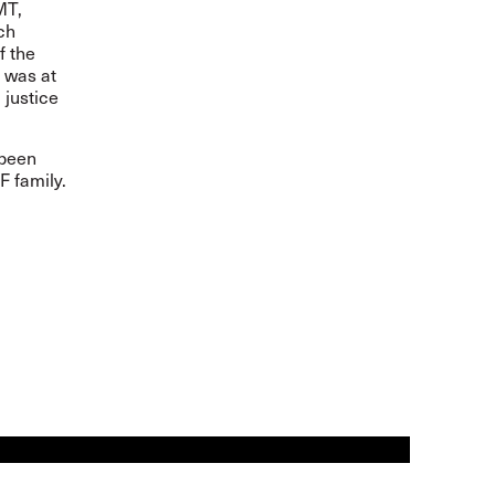
MT,
ch
f the
 was at
 justice
 been
F family.