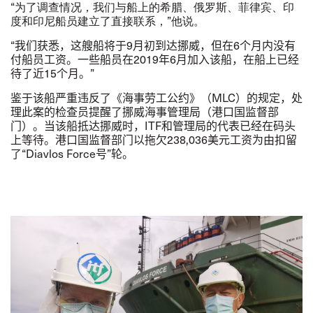
“为了调查情况，我们与船上的希腊、俄罗斯、菲律宾、印
度和印尼船员建立了直接联系，”他说。
“
我们获悉，这艘船将于
9
月初到达挪威，但在
6
个月内没有
付船员工资。一些船员在
2019
年
6
月加入该船，在船上已经
待了近
15
个月
。
”
鉴于该船严重违反了《海事劳工公约》（
MLC
）的规定，处
理此案的检查员提醒了挪威海事管理局（港口国监督部
门）。当该船抵达挪威时，
ITF
和管理局的代表已经在码头
上等待。港口国监督部门以拖欠
238,036
美元工资为由扣留
了
“
Diavlos Force
号
”
轮。