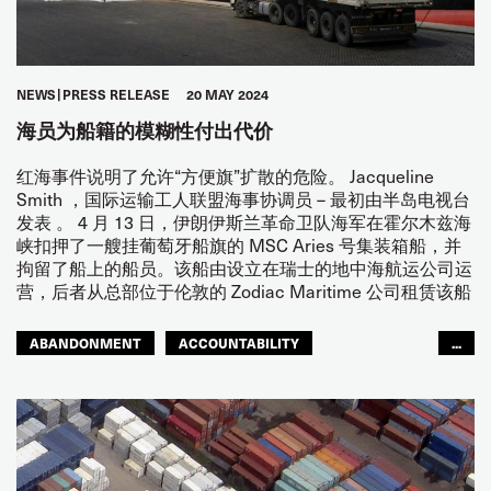
NEWS
PRESS RELEASE
20 MAY 2024
海员为船籍的模糊性付出代价
红海事件说明了允许“方便旗”扩散的危险。 Jacqueline
Smith ，国际运输工人联盟海事协调员 – 最初由半岛电视台
发表 。 4 月 13 日，伊朗伊斯兰革命卫队海军在霍尔木兹海
峡扣押了一艘挂葡萄牙船旗的 MSC Aries 号集装箱船，并
拘留了船上的船员。该船由设立在瑞士的地中海航运公司运
营，后者从总部位于伦敦的 Zodiac Maritime 公司租赁该船
ABANDONMENT
ACCOUNTABILITY
...
CONFLICT
FLAGS OF CONVENIENCE
JOINT DOCK AND SEA
SEAFARERS
GLOBAL