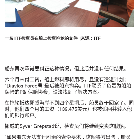
一名 ITF检查员在船上检查拖轮的文件 |来源：ITF
船东再次承诺要纠正这种情况，但此后并没有任何结果。
六个月未付工资，船上燃料即将用尽，且没有遣返计划；
“
Diavlos Force
号
”最后
被船东抛弃。
ITF
联系了负责为船舶
保险的
P&I
保赔协会
，设法找到了解决方案。
在拖轮抵达挪威海岸不到四个星期后，船员终于回家了。同
时，他们四个月的工资（
139,475
美元）也被追回并转入他
们的银行账户。
挪威的
Syver Grepstad
说，检查员们将继续变卖这艘船。
“如果船东无法支付剩余的索偿要求，该船将被出售，船员