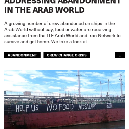
ADDRESSING ABANDONMENT
IN THE ARAB WORLD
A growing number of crew abandoned on ships in the
Arab World without pay, food or water are receiving
assistance from the ITF Arab World and Iran Network to
survive and get home. We take a look at
ABANDONMENT
CREW CHANGE CRISIS
...
SEAFARERS
ARAB WORLD