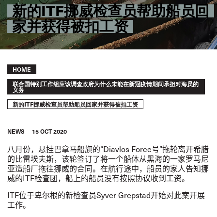
新的ITF挪威检查员帮助船员回
家并获得被扣工资
Breadcrumb
HOME
联合国特别工作组应该调查政府为什么未能在新冠疫情期间承担对海员的
义务
新的ITF挪威检查员帮助船员回家并获得被扣工资
NEWS
15 OCT 2020
八月份，悬挂巴拿马船旗的
“
Diavlos Force
号
”
拖轮离开希腊
的比雷埃夫斯，该轮签订了将一个船体从黑海的一家罗马尼
亚造船厂拖往挪威的合同。在航行途中，船员的家人告知挪
威的
ITF
检查团，船上的船员没有按照协议收到工资。
ITF
位于卑尔根的新检查员
Syver Grepstad
开始对此案开展
工作。