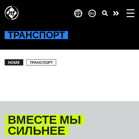
Skip
to
Take
main
content
action
ТРАНСПОРТ
Breadcrumb
ТРАНСПОРТ
HOME
ВМЕСТЕ МЫ
СИЛЬНЕЕ