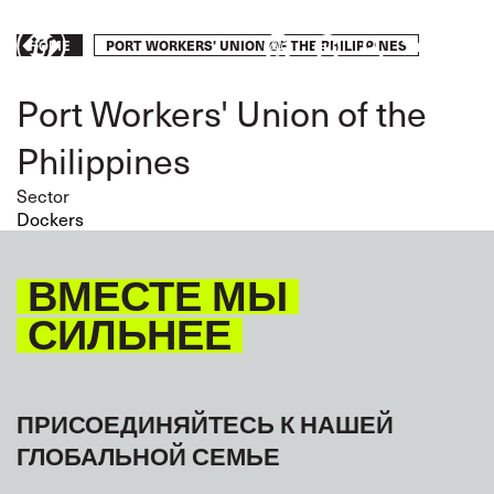
Skip
to
Breadcrumb
PORT WORKERS' UNION OF THE PHILIPPINES
Take
HOME
main
content
action
Port Workers' Union of the
Philippines
Sector
Dockers
ВМЕСТЕ МЫ
СИЛЬНЕЕ
ПРИСОЕДИНЯЙТЕСЬ К НАШЕЙ
ГЛОБАЛЬНОЙ СЕМЬЕ