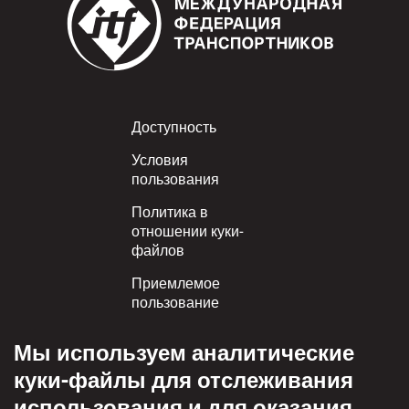
Footer
Доступность
Условия
пользования
Политика в
отношении куки-
файлов
Приемлемое
пользование
Политика
Мы используем аналитические
конфиденциальности
куки-файлы для отслеживания
Политика взаимного
использования и для оказания
уважения