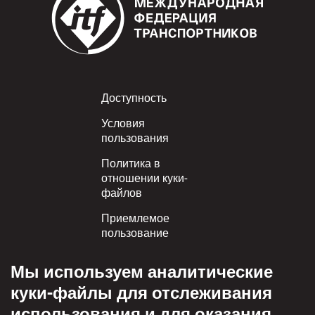
Footer
Доступность
Условия
пользования
Политика в
отношении куки-
файлов
Приемлемое
пользование
Политика
Мы используем аналитические
конфиденциальности
куки-файлы для отслеживания
Политика взаимного
использования и для оказания
уважения