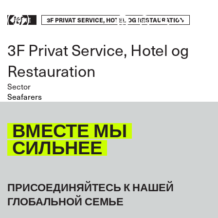
Skip
to
Breadcrumb
3F PRIVAT SERVICE, HOTEL OG RESTAURATION
HOME
Take
main
content
action
3F Privat Service, Hotel og
Restauration
Sector
Seafarers
ВМЕСТЕ МЫ
СИЛЬНЕЕ
ПРИСОЕДИНЯЙТЕСЬ К НАШЕЙ
ГЛОБАЛЬНОЙ СЕМЬЕ