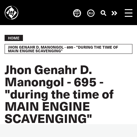
Skip
to
Take
main
content
action
Breadcrumb
HOME
JHON GENAHR D. MANONGOL - 695 - "DURING THE TIME OF
MAIN ENGINE SCAVENGING"
Jhon Genahr D.
Manongol - 695 -
"during the time of
MAIN ENGINE
SCAVENGING"