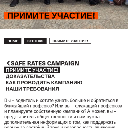
ПРИМИТЕ УЧАСТИЕ!
Breadcrumb
ПРИМИТЕ УЧАСТИЕ!
HOME
SECTORS
SAFE RATES CAMPAIGN
ПРИМИТЕ УЧАСТИЕ!
ДОКАЗАТЕЛЬСТВА
КАК ПРОВОДИТЬ КАМПАНИЮ
НАШИ ТРЕБОВАНИЯ
Вы – водитель и хотите узнать больше и обратиться в
ближайший профсоюз? Или вы – служащий профсоюза
и планируете собственную кампанию? А может, вы –
представитель общественности и вам нужна
дополнительная информация о том, как поддержать
борьбу за достойный труд и безопасность движения.