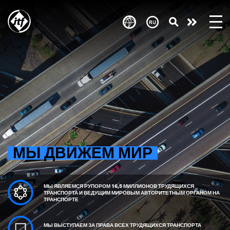
Skip
to
Take
main
content
action
МЫ ДВИЖЕМ МИР
МЫ ЯВЛЯЕМСЯ РУПОРОМ 16,5 МИЛЛИОНОВ ТРУДЯЩИХСЯ
ТРАНСПОРТА И ВЕДУЩИМ МИРОВЫМ АВТОРИТЕТНЫМ ОРГАНОМ НА
ТРАНСПОРТЕ
МЫ ВЫСТУПАЕМ ЗА ПРАВА ВСЕХ ТРУДЯЩИХСЯ ТРАНСПОРТА