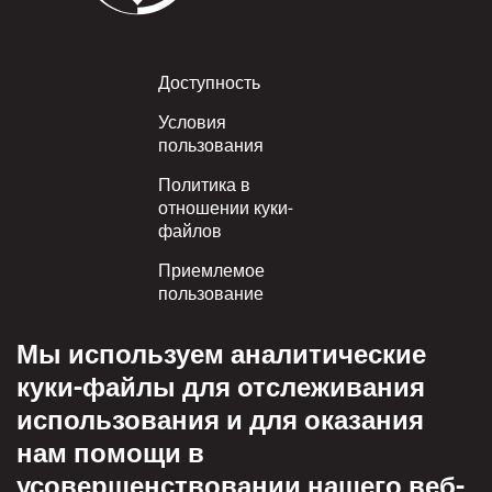
Footer
Доступность
Условия
пользования
Политика в
отношении куки-
файлов
Приемлемое
пользование
Политика
Мы используем аналитические
конфиденциальности
куки-файлы для отслеживания
Политика взаимного
использования и для оказания
уважения
нам помощи в
усовершенствовании нашего веб-