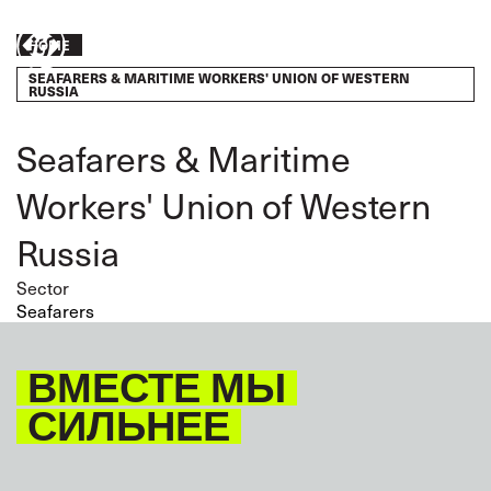
Skip
to
Breadcrumb
HOME
Take
main
SEAFARERS & MARITIME WORKERS' UNION OF WESTERN
content
action
RUSSIA
Seafarers & Maritime
Workers' Union of Western
Russia
Sector
Seafarers
ВМЕСТЕ МЫ
СИЛЬНЕЕ