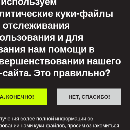
используем
литические куки-файлы
 отслеживания
ользования и для
овия
ьзования
зания нам помощи в
иемлемое
вершенствовании нашего
ьзование
-сайта. Это правильно?
итика взаимного
жения
А, КОНЕЧНО!
НЕТ, СПАСИБО!
лучения более полной информации об
зовании нами куки-файлов, просим ознакомиться