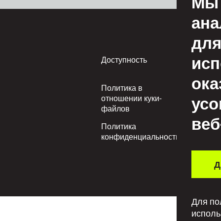
Мы 
ана
для
исп
Footer
Доступность
Усл
пол
ока
Политика в
Пр
усо
отношении куки-
пол
файлов
веб
Политика
Пол
конфиденциальности
ува
Д
Для по
исполь