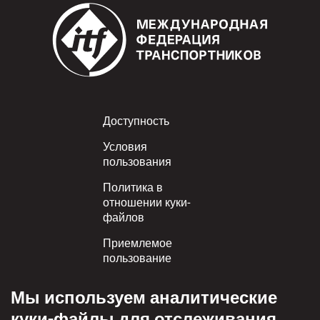
Footer
Доступность
Условия
пользования
Политика в
отношении куки-
файлов
Приемлемое
пользование
Политика
Мы используем аналитические
конфиденциальности
куки-файлы для отслеживания