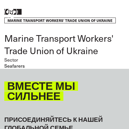
Skip
to
Breadcrumb
Take
HOME
main
content
MARINE TRANSPORT WORKERS' TRADE UNION OF UKRAINE
action
Marine Transport Workers'
Trade Union of Ukraine
Sector
Seafarers
ВМЕСТЕ МЫ
СИЛЬНЕЕ
ПРИСОЕДИНЯЙТЕСЬ К НАШЕЙ
ГЛОБАЛЬНОЙ СЕМЬЕ