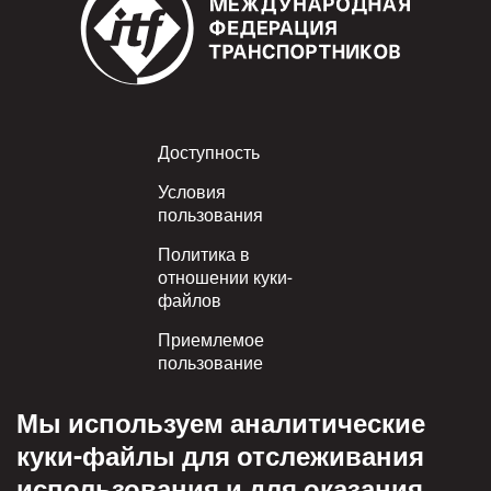
Footer
Доступность
Условия
пользования
Политика в
отношении куки-
файлов
Приемлемое
пользование
Политика
Мы используем аналитические
конфиденциальности
куки-файлы для отслеживания
Политика взаимного
использования и для оказания
уважения