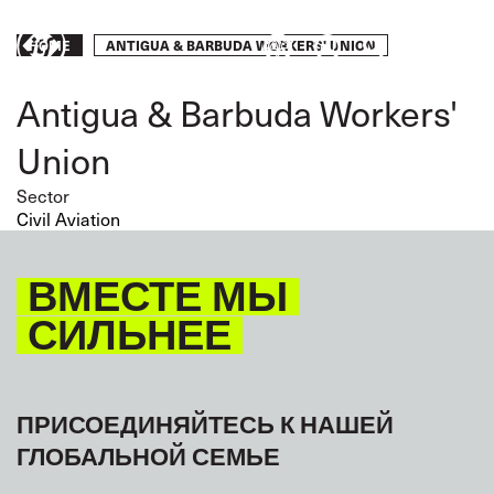
Skip
to
Breadcrumb
ANTIGUA & BARBUDA WORKERS' UNION
Take
HOME
main
content
action
Antigua & Barbuda Workers'
Union
Sector
Civil Aviation
ВМЕСТЕ МЫ
СИЛЬНЕЕ
ПРИСОЕДИНЯЙТЕСЬ К НАШЕЙ
ГЛОБАЛЬНОЙ СЕМЬЕ