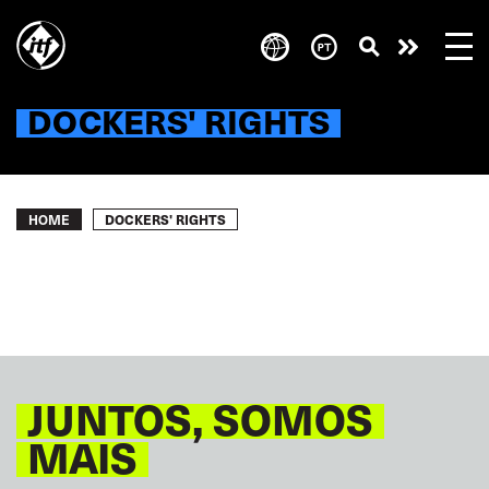
Skip
to
Take
main
content
action
DOCKERS' RIGHTS
Breadcrumb
DOCKERS' RIGHTS
HOME
JUNTOS, SOMOS
MAIS