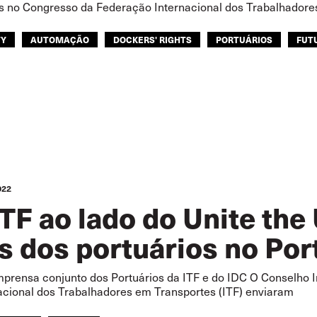
s no Congresso da Federação Internacional dos Trabalhador
TY
AUTOMAÇÃO
DOCKERS' RIGHTS
PORTUÁRIOS
FUT
STENTABILIDADE
PORTUÁRIOS
CONGRESSO ITF EM 2024
022
ITF ao lado do Unite the
os dos portuários no Por
rensa conjunto dos Portuários da ITF e do IDC O Conselho In
acional dos Trabalhadores em Transportes (ITF) enviaram