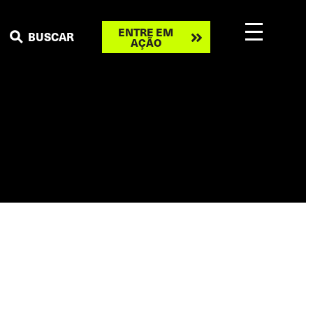
Take
ENTRE EM
BUSCAR
AÇÃO
action