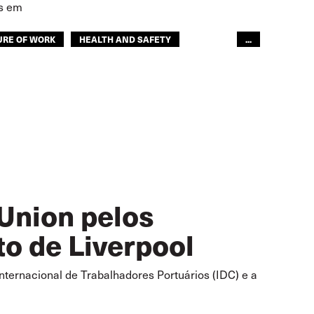
es em
URE OF WORK
HEALTH AND SAFETY
...
GLOBAL
 Union pelos
to de Liverpool
ternacional de Trabalhadores Portuários (IDC) e a