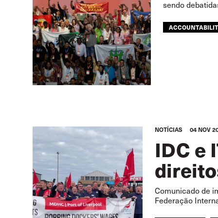
sendo debatida
ACCOUNTABILI
SAFETY
SU
NOTÍCIAS
04 NOV 2
IDC e 
direit
Comunicado de imp
Federação Intern