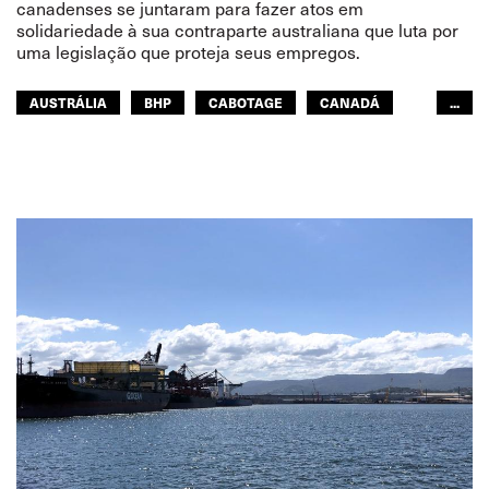
canadenses se juntaram para fazer atos em
solidariedade à sua contraparte australiana que luta por
uma legislação que proteja seus empregos.
AUSTRÁLIA
BHP
CABOTAGE
CANADÁ
...
GENTE DO MAR
GENTE DO MAR
ÁSIA PACÍFICO
GLOBAL