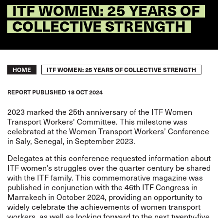
ITF WOMEN: 25 YEARS OF
COLLECTIVE STRENGTH
Breadcrumb
ITF WOMEN: 25 YEARS OF COLLECTIVE STRENGTH
HOME
REPORT
PUBLISHED
18 OCT 2024
2023 marked the 25th anniversary of the ITF Women
Transport Workers' Committee. This milestone was
celebrated at the Women Transport Workers’ Conference
in Saly, Senegal, in September 2023.
Delegates at this conference requested information about
ITF women’s struggles over the quarter century be shared
with the ITF family. This commemorative magazine was
published in conjunction with the 46th ITF Congress in
Marrakech in October 2024, providing an opportunity to
widely celebrate the achievements of women transport
workers, as well as looking forward to the next twenty-five