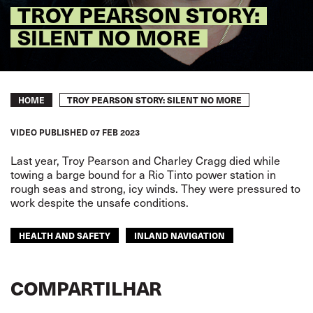
TROY PEARSON STORY:
SILENT NO MORE
Breadcrumb
TROY PEARSON STORY: SILENT NO MORE
HOME
VIDEO
PUBLISHED
07 FEB 2023
Last year, Troy Pearson and Charley Cragg died while
towing a barge bound for a Rio Tinto power station in
rough seas and strong, icy winds. They were pressured to
work despite the unsafe conditions.
HEALTH AND SAFETY
INLAND NAVIGATION
COMPARTILHAR