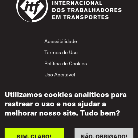
Footer
Acessibilidade
Termos de Uso
Política de Cookies
Uso Aceitável
Política de
Utilizamos cookies analíticos para
Privacidade
rastrear o uso e nos ajudar a
Política de Respeito
Mútuo
melhorar nosso site. Tudo bem?
SIM, CLARO!
NÃO, OBRIGADO!