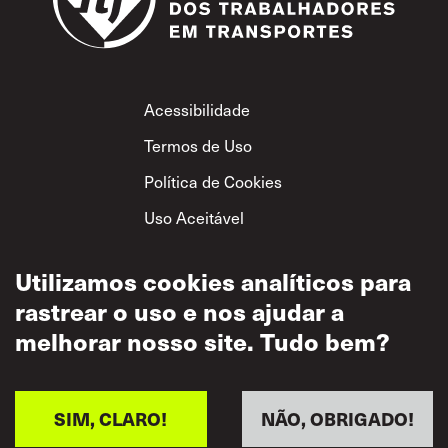
Footer
Acessibilidade
Termos de Uso
Política de Cookies
Uso Aceitável
Política de
Utilizamos cookies analíticos para
Privacidade
rastrear o uso e nos ajudar a
Política de Respeito
Mútuo
melhorar nosso site. Tudo bem?
SIM, CLARO!
NÃO, OBRIGADO!