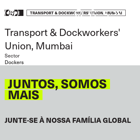
Skip
to
Breadcrumb
TRANSPORT & DOCKWORKERS' UNION, MUMBAI
HOME
Take
main
content
action
Transport & Dockworkers'
Union, Mumbai
Sector
Dockers
JUNTOS, SOMOS
MAIS
JUNTE-SE À NOSSA FAMÍLIA GLOBAL