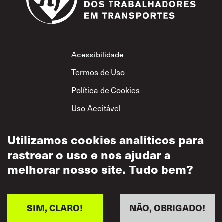
Footer
Acessibilidade
Termos de Uso
Política de Cookies
Uso Aceitável
Política de
Privacidade
Utilizamos cookies analíticos para
rastrear o uso e nos ajudar a
Política de Respeito
Mútuo
melhorar nosso site. Tudo bem?
SIM, CLARO!
NÃO, OBRIGADO!