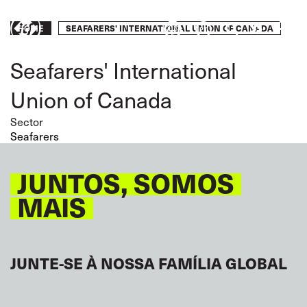
Skip
to
Breadcrumb
SEAFARERS' INTERNATIONAL UNION OF CANADA
Take
HOME
main
content
action
Seafarers' International
Union of Canada
Sector
Seafarers
JUNTOS, SOMOS
MAIS
JUNTE-SE À NOSSA FAMÍLIA GLOBAL