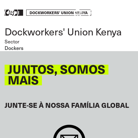
Skip
to
Breadcrumb
DOCKWORKERS' UNION KENYA
Take
HOME
main
content
action
Dockworkers' Union Kenya
Sector
Dockers
JUNTOS, SOMOS
MAIS
JUNTE-SE À NOSSA FAMÍLIA GLOBAL