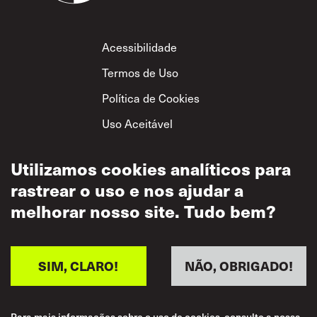
Footer
Acessibilidade
Termos de Uso
Política de Cookies
Uso Aceitável
Política de
Privacidade
Utilizamos cookies analíticos para
rastrear o uso e nos ajudar a
Política de Respeito
Mútuo
melhorar nosso site. Tudo bem?
SIM, CLARO!
NÃO, OBRIGADO!
Para mais informações sobre o uso de cookies, consulte a nossa