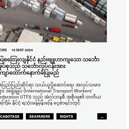
EWS
16 MAY 2024
ြစတြေးလျနိုင်ငံ နည်းဗျူဟာကျသော သင်္ဘော
ုပ်စုသည် သင်္ဘောလုပ်ငန်းအား
ျောထောက်နောက်ခံပြုမည်
ပြည်ပြည်ဆိုင်ရာ သယ်ယူပို့ဆောင်ရေး အလုပ်သမား
ျား အဖွဲ့ချုပ် (International Transport Workers'
ederation (ITF)) သည် အဲလ်ဘနစီ အစိုးရ၏ တတိယ
ကြိမ် နိုင်ငံ့ ရသုံးခန့်မှန်းခြေ ငွေစာရင်းတွင်
CABOTAGE
SEAFARERS
RIGHTS
...
ASIA PACIFIC