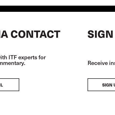
A CONTACT
SIGN
th ITF experts for
ommentary.
Receive in
IL
SIGN 