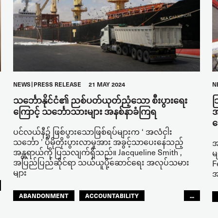
NEWS
PRESS RELEASE
21 MAY 2024
N
သင်္ဘောနိုင်ငံ၏ ညစ်ပတ်ယုတ်ညံ့သော စီးပွားရေး
သ
ကြောင့် သင်္ဘောသားများ အနစ်နာခံကြရ
အ
က
ပင်လယ်နီ၌ ဖြစ်ပွားသောဖြစ်ရပ်များက ‘ အလံငှါး
သင်္ဘော ’ ပိုမိုတိုးပွားလာမှုအား အခွင့်သာပေးနေသည့်
အ
အန္တရာယ်ကို ပြသလျက်ရှိသည်။ Jacqueline Smith ,
မ
အပြည်ပြည်ဆိုင်ရာ သယ်ယူပို့ဆောင်ရေး အလုပ်သမား
F
များ
အ
ABANDONMENT
ACCOUNTABILITY
...
CONFLICT
FLAGS OF CONVENIENCE