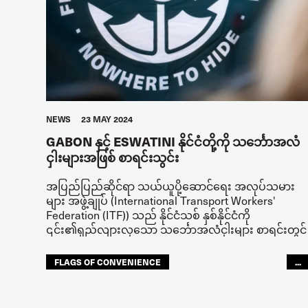
NEWS
23 MAY 2024
GABON နှင့် ESWATINI နိုင်ငံတို့ကို သင်္ဘောအလံ
ငှါးများအဖြစ် စာရင်းသွင်း
အပြည်ပြည်ဆိုင်ရာ သယ်ယူပို့ဆောင်ရေး အလုပ်သမား
များ အဖွဲ့ချုပ် (International Transport Workers'
Federation (ITF)) သည် နိုင်ငံသစ် နှစ်နိုင်ငံကို
၎င်း၏ရှည်လျားလှသော သင်္ဘောအလံငှါးများ စာရင်းတွင်
FLAGS OF CONVENIENCE
...
JOINT DOCK AND SEA
SEAFARERS
ACCOUNTABILITY
GLOBAL