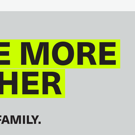
JOINT DOCK AND SEA
SEAFARERS
GLOBAL
E MORE
HER
FAMILY.