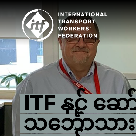
Skip
to
main
content
ITF နှင့် ဆ
သင်္ဘောသာ