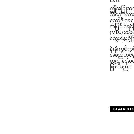
ဤအပြုသဘောက
သင်္ဘောသာ
ဆော်ဒီ ရေကြ
အပြင် ရေကြ
(MLC) 200
ဆွေးနွေးခဲ
နီးနီးကပ်ကပ
အမည်တွင်သ
တကွ အောင်မ
ဖြစ်သည်။
SEAFARER