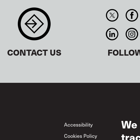
CONTACT US
FOLLO
We 
Footer
Accessibility
Ter
tra
Cookies Policy
Acc