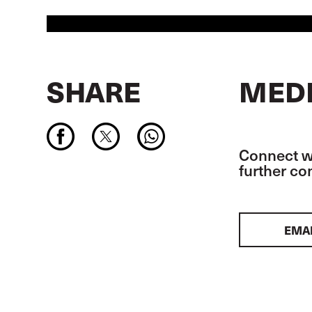
SHARE
MEDI
Connect wi
further c
EMA