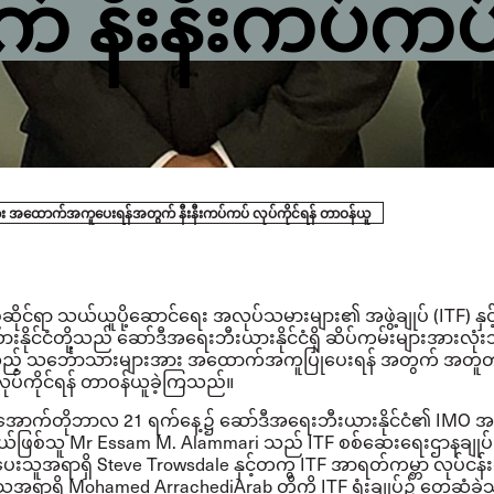
 နီးနီးကပ်ကပ် 
အား အထောက်အကူပေးရန်အတွက် နီးနီးကပ်ကပ် လုပ်ကိုင်ရန် တာဝန်ယူ
ိုင်ရာ သယ်ယူပို့ဆောင်ရေး အလုပ်သမားများ၏ အဖွဲ့ချုပ် (
ITF)
နှ
ိုင်ငံတို့သည် ဆော်ဒီအရေးဘီးယားနိုင်ငံရှိ ဆိပ်ကမ်းများအားလုံးသိ
ည့် သင်္ဘောသားများအား အထောက်အကူပြုပေးရန် အတွက် အတူတ
ုပ်ကိုင်ရန် တာဝန်ယူခဲ့ကြသည်။
် အောက်တိုဘာလ
21
ရက်နေ့၌ ဆော်ဒီအရေးဘီးယားနိုင်ငံ၏
IMO
အမ
ယ်ဖြစ်သူ
Mr Essam M. Alammari
သည်
ITF
စစ်ဆေးရေးဌာနချုပ် ညှ
ပေးသူအရာရှိ
Steve Trowsdale
နှင့်တကွ
ITF
အာရတ်ကမ္ဘာ လုပ်ငန်
ေးသူအရာရှိ
Mohamed ArrachediArab
တို့ကို
ITF
ရုံးချုပ်၌ တွေ့ဆုံခ