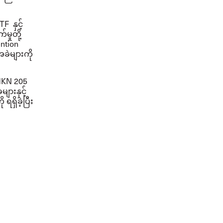
ITF
နှင့်
မှုတို့
ntion
ခဲများကို
KN 205
များနှင့်
ှိခဲ့ပြီး