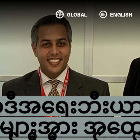
GLOBAL
ENGLISH
ော်ဒီအရေးဘီးယာ
းများအား အထ