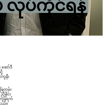
လုပ်ကိုင်ရန်
င့် ဆော်ဒီ
ု့
ကွနီး
ြဲတမ်း
ိနိုင်း
းကွန်ရက်
ဲ့သည်။