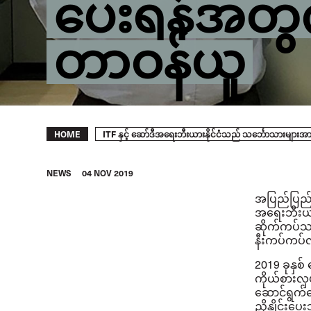
ပေးရန်အတွက်
တာဝန်ယူ
Breadcrumb
ITF နှင့် ဆော်ဒီအရေးဘီးယားနိုင်ငံသည် သင်္ဘောသားများ
HOME
NEWS
04 NOV 2019
အပြည်ပြည်ဆ
အရေးဘီးယားန
ဆိုက်ကပ်သ
နီးကပ်ကပ်လ
2019
ခုနှစ
ကိုယ်စားလှ
ဆောင်ရွက်
ညှိနှိုင်းပ