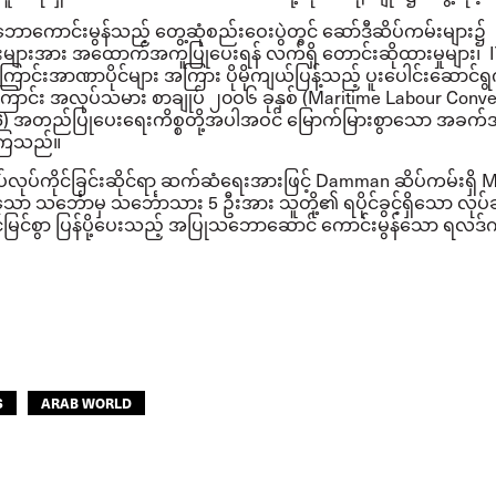
ောင်းမွန်သည့် တွေ့ဆုံစည်းဝေးပွဲတွင် ဆော်ဒီဆိပ်ကမ်းများ၌
းများအား အထောက်အကူပြုပေးရန် လက်ရှိ တောင်းဆိုထားမှုများ၊
ောင်းအာဏာပိုင်များ အကြား ပိုမိုကျယ်ပြန့်သည့် ပူးပေါင်းဆောင်ရွက်
ောင်း အလုပ်သမား စာချုပ် ၂၀ဝ၆ ခုနှစ် (
Maritime Labour Conve
6)
အတည်ပြုပေးရေးကိစ္စတို့အပါအဝင် မြောက်မြားစွာသော အခက်အ
့ကြသည်။
်လုပ်ကိုင်ခြင်းဆိုင်ရာ ဆက်ဆံရေးအားဖြင့်
Damman
ဆိပ်ကမ်းရှိ
M
ော သင်္ဘောမှ သင်္ဘောသား
5
ဦးအား သူတို့၏ ရပိုင်ခွင့်ရှိသော လုပ်ခ
ြင်စွာ ပြန်ပို့ပေးသည့် အပြုသဘောဆောင် ကောင်းမွန်သော ရလဒ်ကို ရရ
S
ARAB WORLD