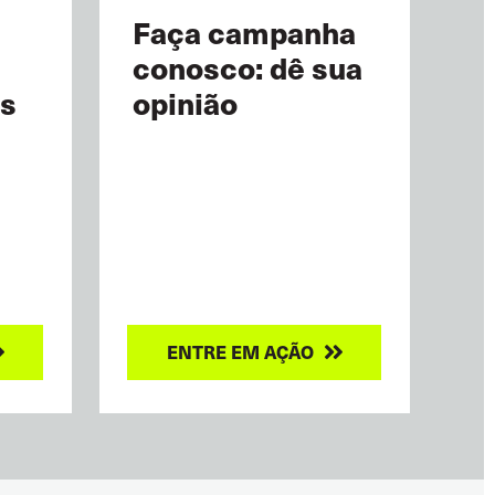
Faça campanha
conosco: dê sua
as
opinião
ENTRE EM AÇÃO