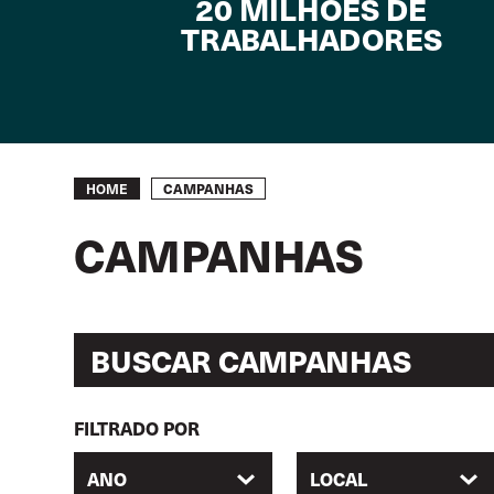
20 MILHÕES DE
TRABALHADORES
Breadcrumb
CAMPANHAS
HOME
CAMPANHAS
FILTRADO POR
ANO
LOCAL