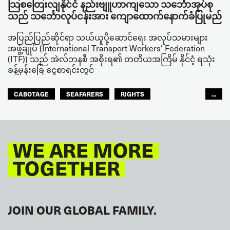
သြစတြေးလျနိုင်ငံ နည်းဗျူဟာကျသော သင်္ဘောအုပ်စု
သည် သင်္ဘောလုပ်ငန်းအား ကျောထောက်နောက်ခံပြုမည်
အပြည်ပြည်ဆိုင်ရာ သယ်ယူပို့ဆောင်ရေး အလုပ်သမားများ
အဖွဲ့ချုပ် (International Transport Workers' Federation
(ITF)) သည် အဲလ်ဘနစီ အစိုးရ၏ တတိယအကြိမ် နိုင်ငံ့ ရသုံး
ခန့်မှန်းခြေ ငွေစာရင်းတွင်
CABOTAGE
SEAFARERS
RIGHTS
...
ASIA PACIFIC
WE ARE MORE
TOGETHER
JOIN OUR GLOBAL FAMILY.