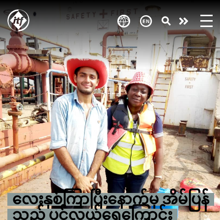
Skip
to
Take
main
content
action
လေးနှစ်ကြာပြီးနောက်မှ အိမ်ပြန်
သည့် ပင်လယ်ရေကြောင်း