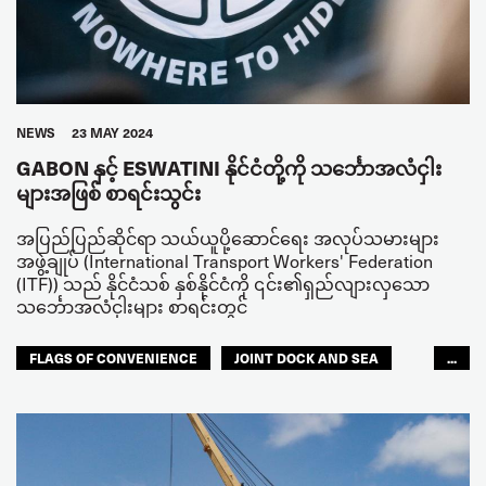
NEWS
23 MAY 2024
GABON နှင့် ESWATINI နိုင်ငံတို့ကို သင်္ဘောအလံငှါး
များအဖြစ် စာရင်းသွင်း
အပြည်ပြည်ဆိုင်ရာ သယ်ယူပို့ဆောင်ရေး အလုပ်သမားများ
အဖွဲ့ချုပ် (International Transport Workers' Federation
(ITF)) သည် နိုင်ငံသစ် နှစ်နိုင်ငံကို ၎င်း၏ရှည်လျားလှသော
သင်္ဘောအလံငှါးများ စာရင်းတွင်
FLAGS OF CONVENIENCE
JOINT DOCK AND SEA
...
SEAFARERS
ACCOUNTABILITY
GLOBAL