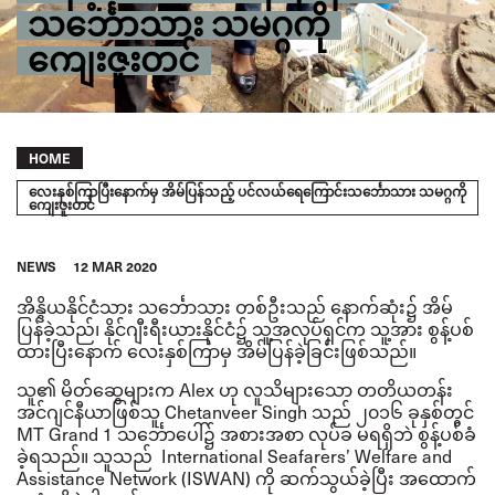
သင်္ဘောသား သမဂ္ဂကို
ကျေးဇူးတင်
Breadcrumb
HOME
လေးနှစ်ကြာပြီးနောက်မှ အိမ်ပြန်သည့် ပင်လယ်ရေကြောင်းသင်္ဘောသား သမဂ္ဂကို
ကျေးဇူးတင်
NEWS
12 MAR 2020
အိန္ဒိယနိုင်ငံသား သင်္ဘောသား တစ်ဦးသည် နောက်ဆုံး၌ အိမ်
ပြန်ခဲ့သည်၊ နိုင်ဂျီးရီးယားနိုင်ငံ၌ သူ့အလုပ်ရှင်က သူ့အား စွန့်ပစ်
ထားပြီးနောက် လေးနှစ်ကြာမှ အိမ်ပြန်ခဲ့ခြင်းဖြစ်သည်။
သူ၏ မိတ်ဆွေများက
Alex
ဟု လူသိများသော တတိယတန်း
အင်ဂျင်နီယာဖြစ်သူ
Chetanveer Singh
သည် ၂၀၁၆ ခုနှစ်တွင်
MT Grand 1
သင်္ဘောပေါ်၌ အစားအစာ လုပ်ခ မရရှိဘဲ စွန့်ပစ်ခံ
ခဲ့ရသည်။ သူသည်
International Seafarers’ Welfare and
Assistance Network (ISWAN)
ကို ဆက်သွယ်ခဲ့ပြီး အထောက်