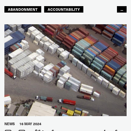
ABANDONMENT
ACCOUNTABILITY
...
CONFLICT
FLAGS OF CONVENIENCE
JOINT DOCK AND SEA
SEAFARERS
GLOBAL
NEWS
16 MAY 2024