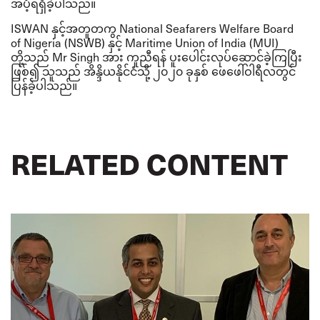
အပံ့ရရှိခဲ့ပါသည်။
ISWAN နှင့်အတူတကွ National Seafarers Welfare Board
of Nigeria (NSWB) နှင့်
Maritime Union of India
(MUI)
တို့သည် Mr Singh အား ကူညီရန် ပူးပေါင်းလုပ်ဆောင်ခဲ့ကြပြီး
ဖြစ်၍ သူသည် အိန္ဒိယနိုင်ငံသို့ ၂၀၂၀ ခုနှစ် ဖေဖေါ်ဝါရီလတွင်
ပြန်ခဲ့ပါသည်။
RELATED CONTENT