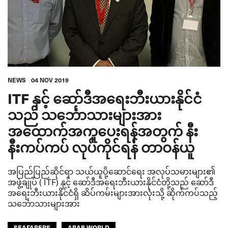
NEWS
04 NOV 2019
ITF နှင့် ဆော်ဒီအရေးဘီးယားနိုင်ငံ
သည် သင်္ဘောသားများအား
အထောက်အကူပေးရန်အတွက် နီး
နီးကပ်ကပ် လုပ်ကိုင်ရန် တာဝန်ယူ
အပြည်ပြည်ဆိုင်ရာ သယ်ယူပို့ဆောင်ရေး အလုပ်သမားများ၏
အဖွဲ့ချုပ် ( ITF) နှင့် ဆော်ဒီအရေးဘီးယားနိုင်ငံတို့သည် ဆော်ဒီ
အရေးဘီးယားနိုင်ငံရှိ ဆိပ်ကမ်းများအားလုံးသို့ ဆိုက်ကပ်သည့်
သင်္ဘောသားများအား
SEAFARERS
ARAB WORLD