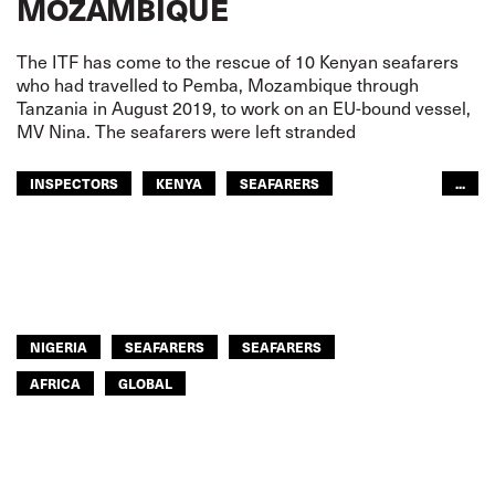
MOZAMBIQUE
The ITF has come to the rescue of 10 Kenyan seafarers
who had travelled to Pemba, Mozambique through
Tanzania in August 2019, to work on an EU-bound vessel,
MV Nina. The seafarers were left stranded
INSPECTORS
KENYA
SEAFARERS
...
SEAFARERS
AFRICA
GLOBAL
NIGERIA
SEAFARERS
SEAFARERS
AFRICA
GLOBAL