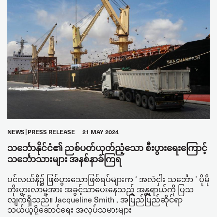
NEWS
PRESS RELEASE
21 MAY 2024
သင်္ဘောနိုင်ငံ၏ ညစ်ပတ်ယုတ်ညံ့သော စီးပွားရေးကြောင့်
သင်္ဘောသားများ အနစ်နာခံကြရ
ပင်လယ်နီ၌ ဖြစ်ပွားသောဖြစ်ရပ်များက ‘ အလံငှါး သင်္ဘော ’ ပိုမို
တိုးပွားလာမှုအား အခွင့်သာပေးနေသည့် အန္တရာယ်ကို ပြသ
လျက်ရှိသည်။ Jacqueline Smith , အပြည်ပြည်ဆိုင်ရာ
သယ်ယူပို့ဆောင်ရေး အလုပ်သမားများ