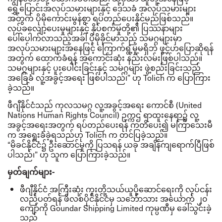
ရွှေ့ပြောင်းအလုပ်သမားများနှင့် ဒေသခံ အလုပ်သမားများ
အတွက် ပိုမိုကောင်းမွန်စွာ ရပ်တည်ပေးနိုင်မည်ဖြစ်သည်။
လုပ်ခလျော့ပေးမှုများနှင့် နှိပ်စက်မှုတို့၏ ပြဿနာများ
ပေါ်ပေါက်လာသည့်အခါ ပိုမိုခိုင်မာသည့် သမဂ္ဂများမှာ
အလုပ်သမားများအနေဖြင့် ကြောက်ရွံ့မှုမရှိဘဲ ဖွင့်ဟပြောဆိုရန်
အတွက် ထောက်ခံရန် အကောင်းဆုံး နည်းလမ်းဖြစ်ပါသည်။
သမဂ္ဂများနှင့် ပူးပေါင်းခြင်းနှင့် သမဂ္ဂများ ဖွဲ့စည်းခြင်းသည်
အခြေခံ လူ့အခွင့်အရေး ဖြစ်ပါသည်၊
”
ဟု
Tolich
က ပြောကြား
ခဲ့သည်။
ဖီဂျီနိုင်ငံသည် ကုလသမဂ္ဂ လူ့အခွင့်အရေး ကောင်စီ
(United
Nations Human Rights Council)
ဥက္ကဌ ရာထူးနေရာ၌ လူ့
အခွင့်အရေးအတွက် ရပ်တည်ပေးရန် ကတိပေး၍ မကြာသေးမီ
က အရွေးခံခဲ့ရသည်ဟု
Tolich
က တင်ပြခဲ့သည်။
“
မိခင်နိုင်ငံ၌ ဦးဆောင်မှုကို ပြသရန် ယခု အချိန်ကျရောက်ပြီဖြစ်
ပါသည်၊
”
ဟု သူက ပြောကြားခဲ့သည်။
မှတ်ချက်များ
-
ဖီဂျီနိုင်ငံ အကြီးဆုံး ကူးတို့သယ်ယူပို့ဆောင်ရေးကို လုပ်ငန်း
လည်ပတ်ရန် ဖိလစ်ပိုင်နိုင်ငံမှ သင်္ဘောသား အယောက် ၂၀
ကျော်ကို
Goundar Shipping Limited
ကုမ္ပဏီမှ ခေါ်သွင်းခဲ့
သည်