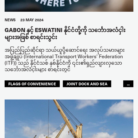
NEWS
23 MAY 2024
GABON နှင့် ESWATINI နိုင်ငံတို့ကို သင်္ဘောအလံငှါး
များအဖြစ် စာရင်းသွင်း
အပြည်ပြည်ဆိုင်ရာ သယ်ယူပို့ဆောင်ရေး အလုပ်သမားများ
အဖွဲ့ချုပ် (International Transport Workers' Federation
(ITF)) သည် နိုင်ငံသစ် နှစ်နိုင်ငံကို ၎င်း၏ရှည်လျားလှသော
သင်္ဘောအလံငှါးများ စာရင်းတွင်
FLAGS OF CONVENIENCE
JOINT DOCK AND SEA
...
SEAFARERS
ACCOUNTABILITY
GLOBAL