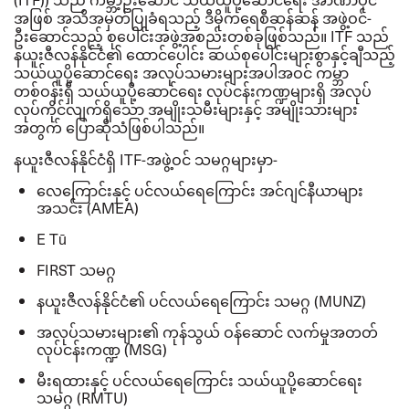
အဖြစ် အသိအမှတ်ပြုခံရသည့် ဒီမိုကရေစီဆန်ဆန် အဖွဲ့ဝင်
-
ဦးဆောင်သည့် စုပေါင်းအဖွဲ့အစည်းတစ်ခုဖြစ်သည်။
ITF
သည်
နယူးဇီလန်နိုင်ငံ၏ ထောင်ပေါင်း ဆယ်စုပေါင်းများစွာနှင့်ချီသည့်
သယ်ယူပို့ဆောင်ရေး အလုပ်သမားများအပါအဝင် ကမ္ဘာ
တစ်ဝန်းရှိ သယ်ယူပို့ဆောင်ရေး လုပ်ငန်းကဏ္ဍများရှိ အလုပ်
လုပ်ကိုင်လျက်ရှိသော အမျိုးသမီးများနှင့် အမျိုးသားများ
အတွက် ပြောဆိုသံဖြစ်ပါသည်။
နယူးဇီလန်နိုင်ငံရှိ
ITF-
အဖွဲ့ဝင် သမဂ္ဂများမှာ
-
လေကြောင်းနှင့် ပင်လယ်ရေကြောင်း အင်ဂျင်နီယာများ
အသင်း
(AMEA)
E T
ū
FIRST
သမဂ္ဂ
နယူးဇီလန်နိုင်ငံ၏ ပင်လယ်ရေကြောင်း သမဂ္ဂ
(MUNZ)
အလုပ်သမားများ၏ ကုန်သွယ် ဝန်ဆောင် လက်မှုအတတ်
လုပ်ငန်းကဏ္ဍ
(MSG)
မီးရထားနှင့် ပင်လယ်ရေကြောင်း သယ်ယူပို့ဆောင်ရေး
သမဂ္ဂ
(RMTU)