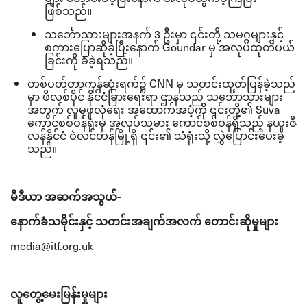
ဖြစ်သည်။
သင်္ဘောသားများအနက်
3
ဦးမှာ ၎င်းတို့ သမဂ္ဂများနှင့်
စကားပြောဆိုခဲ့ပြီးနောက်
Goundar
မှ အလုပ်ထုတ်ပယ်
ခြင်းကို ခံခဲ့ရသည်။
တစ်ပတ်တာကုန်ဆုံးရက်၌
CNN မှ
သတင်းထုတ်ပြန်ခဲ့သည်
မှာ ဖိလစ်ပိုင် နိုင်ငံခြားရေးရာ ဌာနသည် သင်္ဘောသားများ
အတွက် လူမှုဖူလုံရေး အထောက်အပံ့ကို ၎င်းတို့၏ Suva
ကောင်စစ်ဝန်ရုံးမှ အလုပ်သမား ကောင်စစ်ဝန်ရှိသည့် နယူးဇီ
လန်နိုင်ငံ ဝဲလင်တန်မြို့ရှိ ၎င်း၏ သံရုံးသို့ လွှဲပြောင်းပေးခဲ့
သည်။
မီဒီယာ အဆက်အသွယ်
-
နောက်ခံသမိုင်းနှင့် သတင်းအချက်အလက် တောင်းဆိုမှုများ
media@itf.org.uk
လူတွေ့မေးမြန်းမှုများ