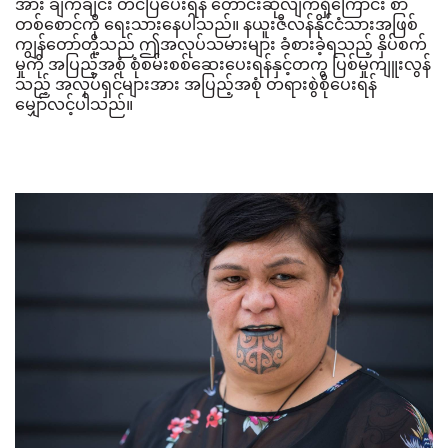
အား ချက်ချင်း တင်ပြပေးရန် တောင်းဆိုလျက်ရှိကြောင်း စာ
တစ်စောင်ကို ရေးသားနေပါသည်။
နယူးဇီလန်နိုင်ငံသားအဖြစ်
ကျွန်တော်တို့သည် ဤအလုပ်သမားများ ခံစားခဲ့ရသည့် နှိပ်စက်
မှုကို အပြည့်အစုံ စုံစမ်းစစ်ဆေးပေးရန်နှင့်တကွ ပြစ်မှုကျူးလွန်
သည့် အလုပ်ရှင်များအား အပြည့်အစုံ တရားစွဲစိုပေးရန်
မျှော်လင့်ပါသည်။