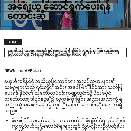
အရေးယူ ဆောင်ရွက်ပေးရန်
တောင်းဆို
Breadcrumb
HOME
နယူးဇီလန် သမဂ္ဂများသည် စွပ်စွဲခံရသည့် ဖီဂျီနိုင်ငံ လူကုန်ကူးခြင်း လှည့်စားမှု
နှင့်ပတ်သက်၍ အရေးယူ ဆောင်ရွက်ပေးရန် တောင်းဆို
NEWS
19 MAR 2021
နယူးဇီလန်နိုင်ငံ သယ်ယူပို့ဆောင်ရေး အလုပ်သမားများ၏
သမဂ္ဂများသည် ၎င်းတို့၏အစိုးရအပေါ် ဖီဂျီနိုင်ငံအား သတိပြု
ပေးရန်
နိုင်ငံ၏ သင်္ဘောလုပ်ငန်းကဏ္ဍတွင်းသို့ ဖိလစ်ပိုင်
သင်္ဘောသား ဒါဇင်နှင့်ချီ၍ လူကုန်ကူးခြင်း အလားအလာကို ရဲ
အဖွဲ့က စုံးစမ်းစစ်ဆေးမှု
လုပ်ပြီးနောက် တောင်းဆိုနေလျက်ရှိ
သည်။
ဖိလစ်ပိုင် သင်္ဘောသား ၂၀ ယောက်ကို ဖီဂျီနိုင်ငံရှိ ၎င်းတို့၏
ကူးတို့သယ်ယူပို့ဆောင်ရေးများတွင် လုပ်ငန်းလည်ပတ်ပေး