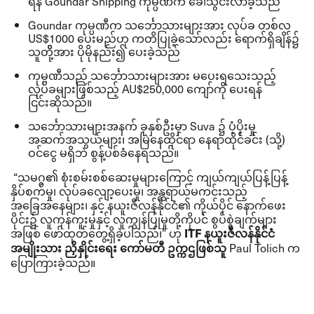
ရန်
Goundar Shipping
ကုမ္ပဏီက ခေါ်သွင်းလာခဲ့သည်
Goundar
ကုမ္ပဏီက သင်္ဘောသားများအား လုပ်ခ တစ်လ
US$1000
ပေးမည်ဟု ကတိပြုခဲ့သော်လည်း ရောက်ရှိချိန်၌
သူတိို့အား ပိုမိုနည်း၍ ပေးခဲ့သည်
ကုမ္ပဏီသည် သင်္ဘောသားများအား မပေးရသေးသည့်
လုပ်ခများဖြစ်သည့်
AU$250,000
ကျော်ကို ပေးရန်
ငြင်းဆိုသည်။
သင်္ဘောသားများအနက် ခုနှစ်ဦးမှာ
Suva
၌ ပံ့ပိုးမှု
အဆက်အသွယ်များ၊ အမြဲနေထိုင်ရာ နေရာထိုင်ခင်း
(
သို့
)
ဝင်ငွေ မရှိဘဲ စွန့်ပစ်ခံနေရသည်။
“
သမဂ္ဂ၏ စုံးစမ်းစစ်ဆေးမှုများကြောင့် ကျယ်ကျယ်ပြန့်ပြန့်
နှိပ်စက်မှု၊ လုပ်ခလျော့ပေးမှု၊ အန္တရာယ်မကင်းသည့်
အခြေအနေများ၊ နှင့် နယူးဇီလန်နိုင်ငံ၏ ကိုယ်ပိုင် နောက်ဖေး
ပိုင်း၌ လူကုန်ကူးမှုနှင့် လူကျွန်ပြုမှုတို့ကိုပင် စွပ်စွဲချက်များ
အဖြစ် ဖော်ထုတ်တွေ့ရှိခဲ့ပါသည်၊
”
ဟု
ITF
နယူးဇီလန်နိုင်ငံ
Paul Tolich
က
အမျိုးသား ညှိနှိုင်းရေး ကော်မတီ ဥက္ကဌဖြစ်သူ
ပြောကြားခဲ့သည်။