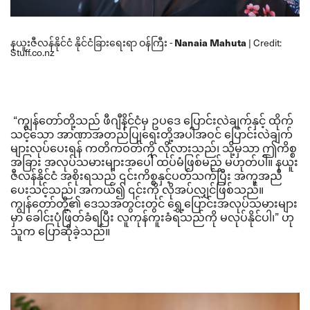
နယူးဇီလန်နိုင်ငံ နိုင်ငံခြားရေးရာ ဝန်ကြီး
Nanaia Mahuta
Credit:
-
|
Stuff.co.nz
“ကျွန်တော်တို့သည် ဖီဂျီနိင်ငံမှ ဥပဒေ ပြောင်းလဲချက်နှင့် ထိုက်
သင့်သော အာဏာအတည်ပြုရေးတို့အပါအဝင် ပြောင်းလဲချက်
များလုပ်ပေးရန် ကတိကဝတ်ကို လိုလားသည်၊ သို့မှသာ ဤကိစ္စ
အခြား အလုပ်သမားများအပေါ် ထပ်မံဖြစ်မည် မဟုတ်ပါ။
နယူး
ဇီလန်နိုင်ငံ အစိုးရသည် ၎င်းကိစ္စနှင့်ပတ်သက်ပြီး အကူအညီ
ပေးသင့်သည်၊ အကယ်၍ ၎င်းကို လိုအပ်လျှင်ဖြစ်သည်။
ကျွန်တော်တို့၏ ဒေသအတွင်းတွင် ရွှေ့ပြောင်းအလုပ်သမားများ
မှာ ခေါင်းပုံဖြတ်ခံရပြီး လူကုန်ကူးခံရသည်ကို မလုပ်နိုင်ပါ၊
”
ဟု
သူက ပြောဆိုခဲ့သည်။