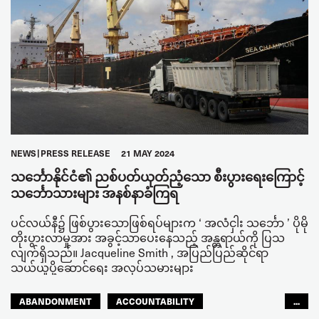
NEWS
PRESS RELEASE
21 MAY 2024
သင်္ဘောနိုင်ငံ၏ ညစ်ပတ်ယုတ်ညံ့သော စီးပွားရေးကြောင့်
သင်္ဘောသားများ အနစ်နာခံကြရ
ပင်လယ်နီ၌ ဖြစ်ပွားသောဖြစ်ရပ်များက ‘ အလံငှါး သင်္ဘော ’ ပိုမို
တိုးပွားလာမှုအား အခွင့်သာပေးနေသည့် အန္တရာယ်ကို ပြသ
လျက်ရှိသည်။ Jacqueline Smith , အပြည်ပြည်ဆိုင်ရာ
သယ်ယူပို့ဆောင်ရေး အလုပ်သမားများ
ABANDONMENT
ACCOUNTABILITY
...