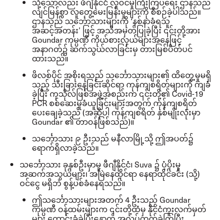
သို့သော်လည်း ဖီဂျီနိုင်ငံ လူဝင်မှုကြီးကြပ်ရေး ဌာနသည်
လျင်မြန်စွာ လူတွေ့မေးမြန်းမှုများကို စီစဉ်ခဲ့ပါသည်။
ဌာနသည် သင်္ဘောသားများကို
‘
နစ်နာခံရသူ
အဆင့်အတန်း
’
ဖြင့် အသိအမှတ်ပြုခဲ့ပြီး ၎င်းတို့အား
Goundar
ကုမ္ပဏီ ကိုယ်စားလှယ်များအနေဖြင့်
အနာဂတ်၌ ဆက်သွယ်လာခြင်းမှ တားမြစ်ပိတ်ပင်
ထားသည်။
ဖိလစ်ပိုင် အစိုးရသည် သင်္ဘောသားများ၏ ထိတွေ့မှုမရှိ
သည့် သီးခြားနေခြင်းဆိုင်ရာ ကုန်ကျစရိတ်များကို ကျခံ
ခဲ့ပြီး ကုသိုလ်ဖြစ်အဖွဲ့အစည်းက ၎င်းတို့၏
Covid-19
PCR
စစ်ဆေးမှုခံယူခြင်းများအတွက် ကုန်ကျစရိတ်
ပေးချေခဲ့သည်
(
အဆိုပါ ကုန်ကျစရိတ် နှစ်မျိုးလုံးမှာ
Goundar
၏ တာဝန်ဖြစ်သည်
)
။
သင်္ဘောသား ၉ ဦးသည် မနီလာမြို့သို့ ဤအပတ်၌
ရောက်ရှိလာခဲ့သည်။
သင်္ဘောသား ခုနှစ်ဦးမှာမူ ဖီဂျီနိုင်ငံ၊
Suva
၌ ပံ့ပိုးမှု
အဆက်အသွယ်များ၊ အမြဲနေထိုင်ရာ နေရာထိုင်ခင်း
(
သို့
)
ဝင်ငွေ မရှိဘဲ စွန့်ပစ်ခံနေရသည်။
ဤသင်္ဘောသားများအတက်
4
ဦးသည်
Goundar
ကုမ္ပဏီ ဝန်ထမ်းများက ၎င်းတို့ထံမှ နိုင်ငံကူးလက်မှတ်
များ တောင်းခံခဲ့ပြီးနောက် အလုပ်ထွက်ခဲ့ကြပြီး