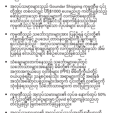
အလုပ်သမားများသည်
Goundar Shipping
ကုမ္ပဏီမှ ၎င်း
တို့အား တစ်လလျှင်
US$1000
ပေးမည်ဟု ကတိပြုခဲ့သည့်
ဖော်ပြထားသော စာချုပ်များကို လက်မှတ်ရေးထိုးခဲ့
သော်လည်း ၎င်းတို့ ဖီဂျီနိုင်ငံသို့ ရောက်ရှိခဲ့သည့်အခါ
ကုမ္ပဏီသည် ပိုမိုနိမ့်ကျသော လုပ်ခများ ပေးခဲ့သည်
ကုမ္ပဏီသည် သင်္ဘောသားများအား ပြန်ပို့ရန် ၎င်းတို့၏
ကန်ထရိုက်နှင့် ဥပဒေပါ တာဝန်ဝတ္တရားကို ချက်ချင်း
ရုပ်သိမ်းခဲ့သည်
-
အလုပ်သမားများအနေဖြင့် တစ်နှစ်
အလုပ်လုပ်ရန် စာချုပ်များကို လက်မှတ်ထိုးပြီးမှသာ အိမ်
ပြန်ရန် လေယာဥ်များ စီစဉ်ပေးမည်ဖြစ်သည်။
သံချေးများတက်နေသည့် သင်္ဘောများပေါ်တွင်
သင်္ဘောသားများအနေဖြင့် မိမိတို့၏ ကိုယ်ရေး
အကာအကွယ်ပေး ဝတ်စုံများ
(PPE)
မိမိတိို့ကိုယ်တိုင်
ဝယ်ယူခဲ့ရပြီး သန့်စင်ရေးသုံး အရာများကဲ့သို့ အခြေခံ
အသုံးအဆောင်ပစ္စည်းများအတွက် ၎င်းတို့၏ လစာငွေကို
သုံးစွဲခဲ့ရသည်ဟု သင်္ဘောသားများက တင်ပြကြသည်။
ကုမ္ပဏီသည် အလုပ်သမားများ၏ လုပ်ခ နောက်ထပ်
50%
ကို ၎င်းတို့၏ ဝင်ငွေများမှာ
Covid
လျှော့ကျခဲ့သည်ဟု
တင်ပြခဲ့ပြီး ဖြတ်တောက်ခဲ့ပြန်သည်။
အလုပ်သမားများ၏ အလုပ်လုပ်သည့်အချိန်နာရီများကို