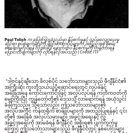
Paul Tolich
က ပြောကြားခဲ့သည်မှာ နှိပ်စက်မှုနှင့် လုပ်ခလျော့ပေးမှု
ဆိုင်ရာ စွပ်စွဲချက်များကို ဖီဂျီအာဏာပိုင်များက အပြည့်အစုံ စုံစမ်း
စစ်ဆေးမှုလုပ်ရန် လိုအပ်ပြီး နောက်ထပ် နှိပ်စက်မှုကို ဟန့်တားရန်
Credit: ITF
ပြောင်းလဲချက်များကို လုပ်ရန်လိုအပ်သည်
|
“ဒါဇင်နှင့်ချီသော ဖိလစ်ပိုင် သင်္ဘောသားများသည် ဖီဂျီနိုင်ငံ၏
အကြီးဆုံး ကူးတို့သယ်ယူပို့ဆောင်ရေးတွင် လုပ်ခနှင့်
အခြေအနေ ကောင်းကောင်းဖြင့် အလုပ်လုပ်ရန် ကတိကဝတ််ကို
မျှော်ကိုးပြီး ကျွန်တော်တို့၏ ဒေသသို့ လာရောက်ရန် အယုံသွင်း
ခံခဲ့ကြသည်။
သို့သော်လည်း ဤသင်္ဘောသားများ၏
အလုပ်အကိုင် ကန်ထရိုက် စာချုပ်များကို အတည်ပြုရန်နှင့် ၎င်း
တို့၏ အခြေခံ အလုပ်သမားများ အခွင့်အရေးနှင့် လူ့
အခွင့်အရေးကို အာမခံရန် ဖီဂျီနိုင်ငံ အစိုးရ၏ ပျက်ကွက်မှု
ကြောင့် ဤသင်္ဘောသားများသည် ဖီဂျီနိုင်ငံတွင် နှစ်ပေါင်းများ