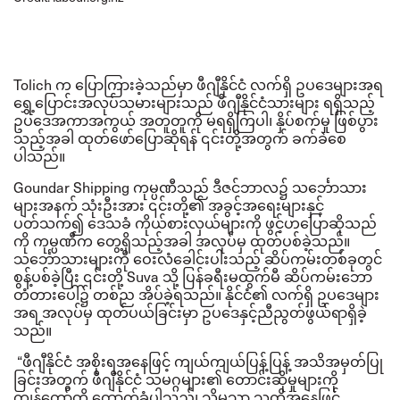
Tolich
က ပြောကြားခဲ့သည်မှာ ဖီဂျီနိုင်ငံ လက်ရှိ ဥပဒေများအရ
ရွှေ့ပြောင်းအလုပ်သမားများသည် ဖီဂျီနိုင်ငံသားများ ရရှိသည့်
ဥပဒေအကာအကွယ် အတူတူကို မရရှိကြပါ၊ နှိပ်စက်မှု ဖြစ်ပွား
သည့်အခါ ထုတ်ဖော်ပြောဆိုရန် ၎င်းတို့အတွက် ခက်ခဲစေ
ပါသည်။
Goundar Shipping
ကုမ္ပဏီသည် ဒီဇင်ဘာလ၌ သင်္ဘောသား
များအနက် သုံးဦးအား ၎င်းတို့၏ အခွင့်အရေးများနှင့်
ပတ်သက်၍ ဒေသခံ ကိုယ်စားလှယ်များကို ဖွင့်ဟပြောဆိုသည်
ကို ကုမ္ပဏီက တွေ့ရှိသည့်အခါ အလုပ်မှ ထုတ်ပစ်ခဲ့သည်။
သင်္ဘောသားများကို ဝေးလံခေါင်းပါးသည့် ဆိပ်ကမ်းတစ်ခုတွင်
စွန့်ပစ်ခဲ့ပြီး ၎င်းတို့
Suva
သို့ ပြန်ခရီးမထွက်မီ ဆိပ်ကမ်းဘော
တံတားပေါ်၌ တစ်ည အိပ်ခဲ့ရသည်။
နိုင်ငံ၏ လက်ရှိ ဥပဒေများ
အရ အလုပ်မှ ထုတ်ပယ်ခြင်းမှာ ဥပဒေနှင့်ညီညွတ်ဖွယ်ရာရှိခဲ့
သည်။
“
ဖီဂျီနိုင်ငံ အစိုးရအနေဖြင့် ကျယ်ကျယ်ပြန့်ပြန့် အသိအမှတ်ပြု
ခြင်းအတွက် ဖီဂျီနိုင်ငံ သမဂ္ဂများ၏ တောင်းဆိုမှုများကို
ကျွန်တော်တို့ ထောက်ခံပါသည်၊ သို့မှသာ သူတို့အနေဖြင့်