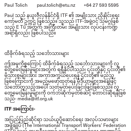
Paul Tolich
paul.tolich@etu.nz
+64 27 593 5595
Paul
သည် နယူးဇီလန်နိုင်ငံရှိ
ITF
၏ အမျိုးသား ညှိနှိုင်းရေး
ကော်မတီ ဥက္ကဌ ဖြစ်သည်။
သူသည်
ITF-
အဖွဲ့ဝင် သမဂ္ဂဖြစ်
သည့်
E Tū
အတွက် အကြီးတမ်း အမျိုးသား လုပ်ငန်းကဏ္ဍ
အရာရှိလည်း ဖြစ်ပါသည်။
ထိခိုက်ခံရသည့် သင်္ဘောသားများ
ဤအမှုကိစ္စကြောင့် ထိခိုက်ခံရသည့် သင်္ဘောသားများကို လူ
တွေ့မေးမြန်းမှုများအတွက် ရရှိနိုင်ပါသည်၊ ၎င်းတို့နှင့် ၎င်းတို့၏
မိသားစုများအား အကာအကွယ်ပေးရန် ၎င်းတို့၏ မည်သူ
ဖြစ်ကြောင်းကို အမည်မဖော်ထုတ်ရန် မီဒီယာများအနေဖြင့်
သဘောတူသည့်အပေါ် သတ်မှတ်ပေးခြင်းဖြင့်ဖြစ်သည်။
လူ
တွေ့မေးမြန်းမှုများကို ဝက်ဘ်ဆိုက်မှတစ်ဆင့် တောင်းဆိုရန်ဖြစ်
သည်
-
medi
a@itf.org.uk
ITF
အကြောင်း
-
အပြည်ပြည်ဆိုင်ရာ သယ်ယူပို့ဆောင်ရေး အလုပ်သမားများ
အဖွဲ့ချုပ်
(The International Transport Workers’ Federation
(ITF))
သည် ကမ္ဘာ့ဦးဆောင် သယ်ယူပို့ဆောင်ရေး အာဏာပိုင်