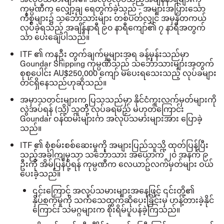
ကုမ္ပဏီက လျှော့ချ ရေတွက်ခဲ့သည်
-
အများအပြားသော
ကိစ္စများ၌ သင်္ဘောသားများ တစ်ပတ်လျှင် အမှန်တကယ်
လုပ်ခဲ့ရသည့် အချိန်နာရီ ၉၀ နာရီကျော်၏ ၇ နာရီအတွက်
သာ ပေးချေပါသည်။
ITF
၏ ကနဦး တွက်ချက်မှုများအရ ခန့်မှန်းသည်မှာ
Goundar Shipping
ကုမ္ပဏီသည် သင်္ဘောသားများအတွက်
စုစုပေါင်း
AU$250,000
ကျော် မပေးရသေးသည့် လုပ်ခများ
တင်ရှိနေသည်ဟုဆိုသည်။
အမှာသတင်းများက ပြသသည်မှာ နိုင်ငံကူးလက်မှတ်များကို
လွဲအပ်ရန်
(
သို့
)
သူတိို့ လုပ်ခရမည် မဟုတ်ကြောင်း
Goundar
ဝန်ထမ်းများက အလုပ်သမားများအား ပြောခဲ့
သည်။
ITF
၏ စုံစမ်းစစ်ဆေးမှုကို အများပြည်သူသို့ ထုတ်ပြန်ပြီး
သည့်အခါကျမှသာ သင်္ဘောသား အယောက် ၂၀ အနက် ၉
ဦးကို အိမ်ပြန်ပို့ရန် ကုမ္ပဏီက လေယာဥ်လက်မှတ်များ ဝယ်
ပေးခဲ့သည်။
၎င်းကြောင့် အလုပ်သမားများအနေဖြင့် ၎င်းတို့၏
နှိပ်စက်မှုကို သက်သေထွက်ဆိုပေးခြင်းမှ ဟန့်တားခဲ့နိုင်
ကြောင်း သမဂ္ဂများက စိုးရိမ်ပူပန်ခဲ့ကြသည်။