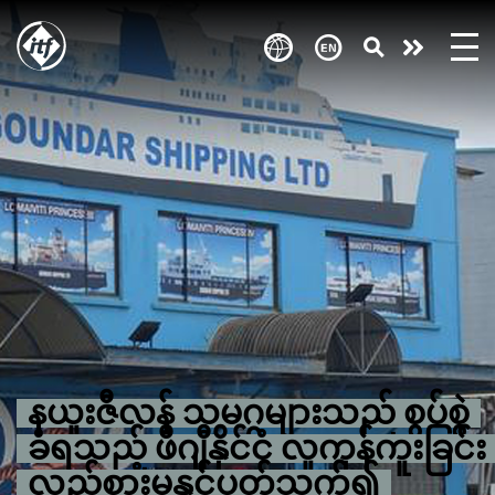
Skip
to
Take
main
content
action
နယူးဇီလန် သမဂ္ဂများသည် စွပ်စွဲ
ခံရသည့် ဖီဂျီနိုင်ငံ လူကုန်ကူးခြင်း
လှည့်စားမှုနှင့်ပတ်သက်၍