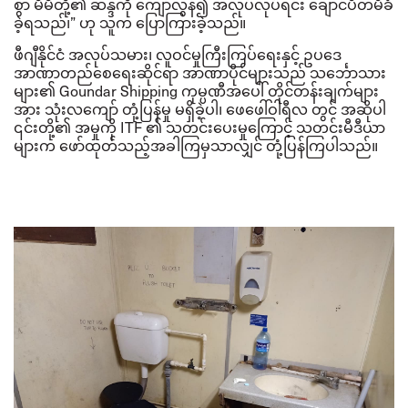
စွာ မိမိတို့၏ ဆန္ဒကို ကျော်လွန်၍ အလုပ်လုပ်ရင်း ချောင်ပိတ်မိခံ
ခဲ့ရသည်၊
”
ဟု သူက ပြောကြားခဲ့သည်။
ဖီဂျီနိုင်ငံ အလုပ်သမား၊ လူဝင်မှုကြီးကြပ်ရေးနှင့် ဥပဒေ
အာဏာတည်စေရေးဆိုင်ရာ အာဏာပိုင်များသည် သင်္ဘောသား
များ၏
Goundar Shipping
ကုမ္ပဏီအပေါ် တိုင်တန်းချက်များ
အား သုံးလကျော် တုံ့ပြန်မှု မရှိခဲ့ပါ၊
ဖေဖေါ်ဝါရီလ
တွင် အဆိုပါ
၎င်းတို့၏ အမှုကို
ITF
၏ သတင်းပေးမှုကြောင့် သတင်းမီဒီယာ
များက ဖော်ထုတ်သည့်အခါကြမှသာလျှင် တုံ့ပြန်ကြပါသည်။