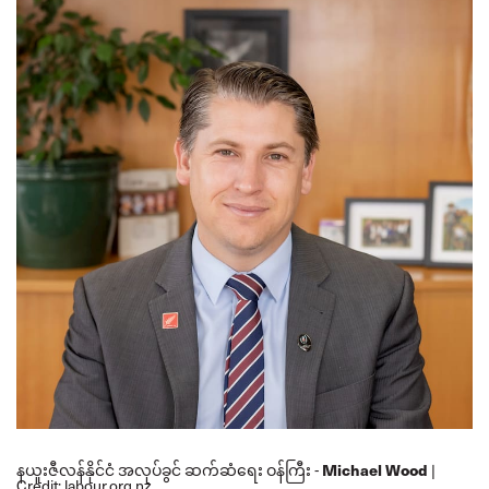
နယူးဇီလန်နိုင်ငံ အလုပ်ခွင် ဆက်ဆံရေး ဝန်ကြီး
Michael Wood
-
|
Credit: labour.org.nz