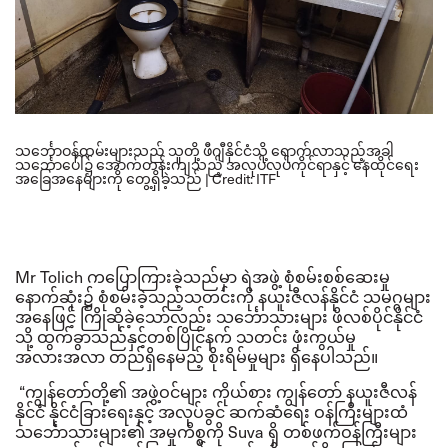
သင်္ဘောဝန်ထမ်းများသည် သူတို့ ဖီဂျီနိုင်ငံသို့ ရောက်လာသည့်အခါ
သင်္ဘောပေါ်၌ အောက်တန်းကျသည့် အလုပ်လုပ်ကိုင်ရာနှင့် နေထိုင်ရေး
အခြေအနေများကို တွေ့ရှိခဲ့သည်
| Credit: ITF
Mr Tolich
ကပြောကြားခဲ့သည်မှာ ရဲအဖွဲ့ စုံစမ်းစစ်ဆေးမှု
နောက်ဆုံး၌ စုံစမ်းခဲ့သည့်သတင်းကို နယူးဇီလန်နိုင်ငံ သမဂ္ဂများ
အနေဖြင့် ကြိုဆိုခဲ့သော်လည်း သင်္ဘောသားများ ဖိလစ်ပိုင်နိုင်ငံ
သို့ ထွက်ခွာသည်နှင့်တစ်ပြိုင်နက် သတင်း ဖုံးကွယ်မှု
အလားအလာ တည်ရှိနေမည့် စိုးရိမ်မှုများ ရှိနေပါသည်။
“
ကျွန်တော်တို့၏ အဖွဲ့ဝင်များ ကိုယ်စား ကျွန်တော် နယူးဇီလန်
နိုင်ငံ နိုင်ငံခြားရေးနှင့် အလုပ်ခွင် ဆက်ဆံရေး ဝန်ကြီးများထံ
သင်္ဘောသားများ၏ အမှုကိစ္စကို
Suva
ရှိ တစ်ဖက်ဝန်ကြီးများ