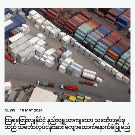
CONFLICT
FLAGS OF CONVENIENCE
JOINT DOCK AND SEA
SEAFARERS
GLOBAL
NEWS
16 MAY 2024
သြစတြေးလျနိုင်ငံ နည်းဗျူဟာကျသော သင်္ဘောအုပ်စု
သည် သင်္ဘောလုပ်ငန်းအား ကျောထောက်နောက်ခံပြုမည်